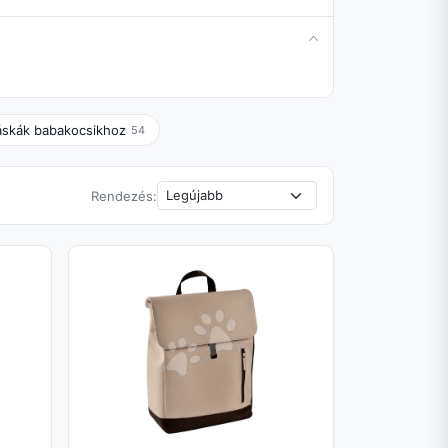
áskák babakocsikhoz
54
Rendezés: