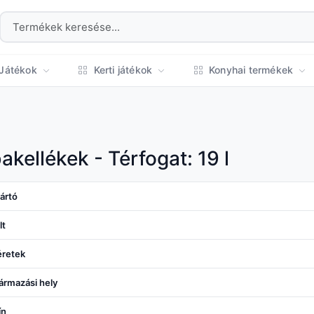
Játékok
Kerti játékok
Konyhai termékek
akellékek - Térfogat: 19 l
ártó
lt
retek
ármazási hely
ín