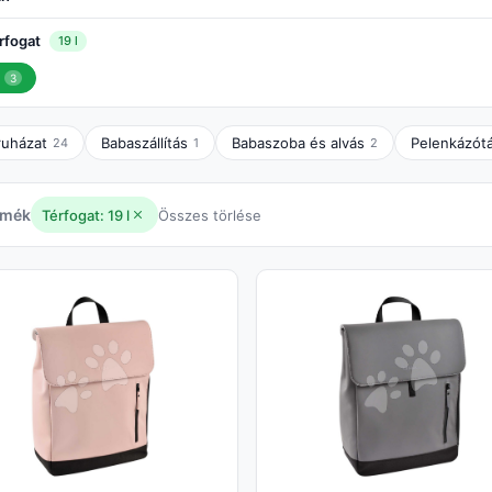
rfogat
19 l
3
ruházat
Babaszállítás
Babaszoba és alvás
Pelenkázót
24
1
2
rmék
Térfogat: 19 l
Összes törlése