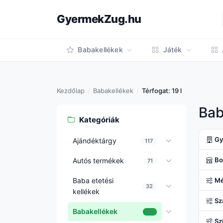
GyermekZug.hu
Babakellékek
Játék
Kezdőlap
Babakellékek
Térfogat: 19 l
Bab
Kategóriák
Gy
Ajándéktárgy
117
Bo
Autós termékek
71
Baba etetési
Mé
32
kellékek
Sz
Babakellékek
81
Sz