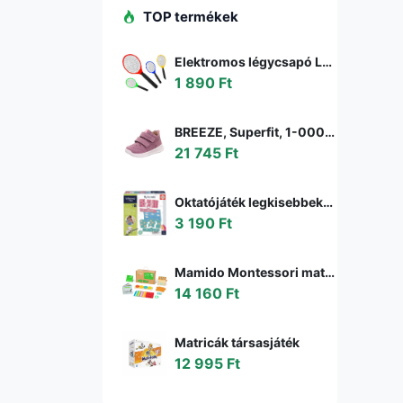
TOP termékek
Elektromos légycsapó LED lámpával - legyek, szúnyogok és más rovarok ellen - elemes (BBKM) (BBD)
1 890 Ft
BREEZE, Superfit, 1-000363-8510, rózsaszín, egész szezonra való lány cipő, rózsaszín - 22
21 745 Ft
Oktatójáték legkisebbeknek My first Maths Educa Matekozzunk képekkel 64 darabos 4 évtől
3 190 Ft
Mamido Montessori matematikai doboz gyerekeknek
14 160 Ft
Matricák társasjáték
12 995 Ft