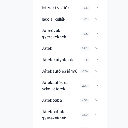
Interaktív játék
36
Iskolai kellék
81
Járművek
34
gyerekeknek
Játék
582
Játék kutyáknak
5
Játékautó és jármű
874
Játékautók és
327
szimulátorok
Játékbaba
405
Játékbabák
349
gyerekeknek