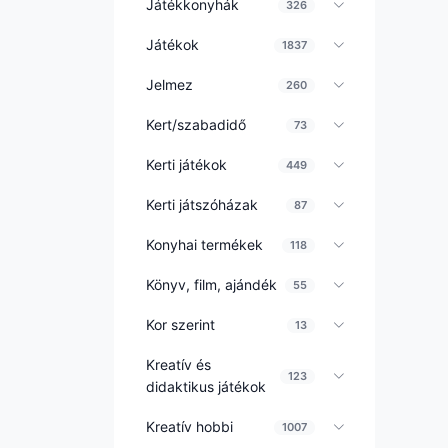
Játékkonyhák
326
Játékok
1837
Jelmez
260
Kert/szabadidő
73
Kerti játékok
449
Kerti játszóházak
87
Konyhai termékek
118
Könyv, film, ajándék
55
Kor szerint
13
Kreatív és
123
didaktikus játékok
Kreatív hobbi
1007