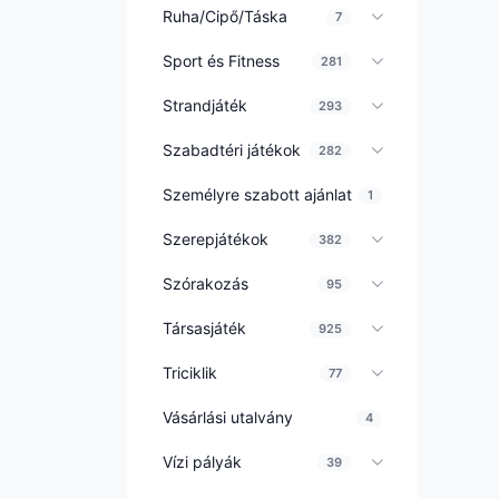
Ruha/Cipő/Táska
7
Sport és Fitness
281
Strandjáték
293
Szabadtéri játékok
282
Személyre szabott ajánlat
1
Szerepjátékok
382
Szórakozás
95
Társasjáték
925
Triciklik
77
Vásárlási utalvány
4
Vízi pályák
39