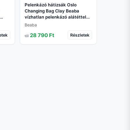
Pelenkázó hátizsák Oslo
y
Changing Bag Clay Beaba
..
vízhatlan pelenkázó alátéttel...
Beaba
28 790 Ft
etek
Részletek
től