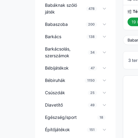
Babáknak szóló
478
Té
játék
19 l
Babaszoba
200
Barkács
138
Baba
Barkácsolás,
34
szerszámok
3 te
Bébijátékok
47
Bébiruhák
1150
Csúszdák
25
Diavetítő
49
Egészség/sport
18
Építőjátékok
151