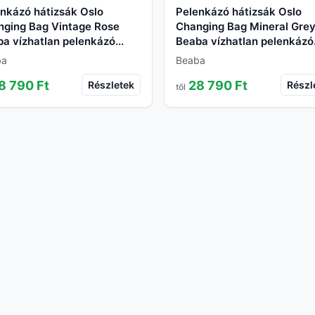
nkázó hátizsák Oslo
Pelenkázó hátizsák Oslo
nging Bag Vintage Rose
Changing Bag Mineral Gre
a vízhatlan pelenkázó...
Beaba vízhatlan pelenkázó.
ba
Beaba
8 790 Ft
28 790 Ft
Részletek
Részl
től