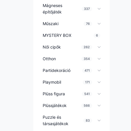
Mágneses
337
építőjáték
Műszaki
76
MYSTERY BOX
6
Női cipők
262
Otthon
354
Partidekoráció
471
Playmobil
171
Plüss figura
541
Plüssjátékok
566
Puzzle és
83
társasjátékok