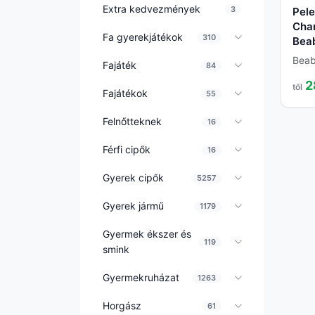
Extra kedvezmények
3
Pele
Cha
Fa gyerekjátékok
310
Beab
Bea
Fajáték
84
2
től
Fajátékok
55
Felnőtteknek
16
Férfi cipők
16
Gyerek cipők
5257
Gyerek jármű
1179
Gyermek ékszer és
119
smink
Gyermekruházat
1263
Horgász
61