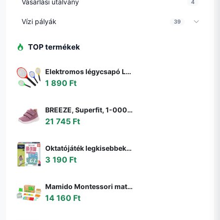
Vásárlási utalvány
4
Vízi pályák
39
TOP termékek
Elektromos légycsapó LED lámpával - legyek, szúnyogok és más rovarok ellen - elemes (BBKM) (BBD)
1 890 Ft
BREEZE, Superfit, 1-000363-8510, rózsaszín, egész szezonra való lány cipő, rózsaszín - 22
21 745 Ft
Oktatójáték legkisebbeknek My first Maths Educa Matekozzunk képekkel 64 darabos 4 évtől
3 190 Ft
Mamido Montessori matematikai doboz gyerekeknek
14 160 Ft