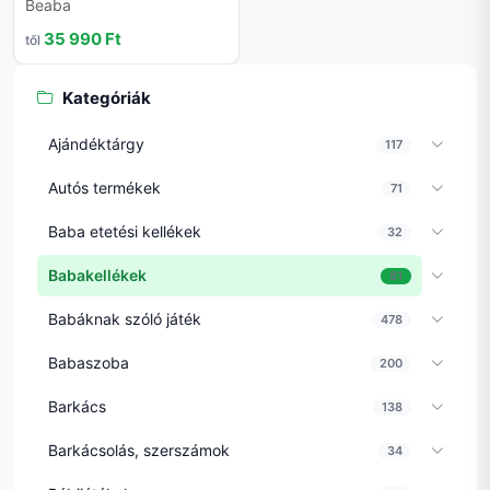
Beaba
35 990 Ft
től
Kategóriák
Ajándéktárgy
117
Autós termékek
71
Baba etetési kellékek
32
Babakellékek
81
Babáknak szóló játék
478
Babaszoba
200
Barkács
138
Barkácsolás, szerszámok
34