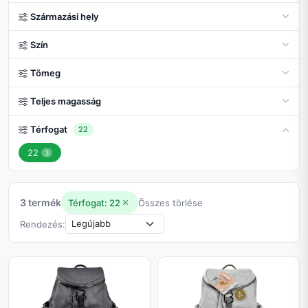
Származási hely
Szín
Tömeg
Teljes magasság
Térfogat
22
22
3
3 termék
Térfogat: 22
Összes törlése
Rendezés: