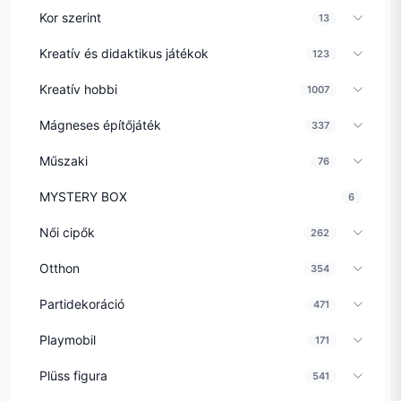
Kor szerint
13
Kreatív és didaktikus játékok
123
Kreatív hobbi
1007
Mágneses építőjáték
337
Műszaki
76
MYSTERY BOX
6
Női cipők
262
Otthon
354
Partidekoráció
471
Playmobil
171
Plüss figura
541