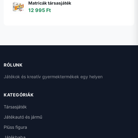
Matricák társasjáték
12 995 Ft
RÓLUNK
Játékok és kreatív gyermektermékek egy helyen
KATEGÓRIÁK
Társasjáték
Játékautó és jármű
Plüss figura
Játékbaba