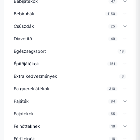
Bébijátékok
47
Bébiruhák
1150
Csúszdák
25
Diavetítő
49
Egészség/sport
18
Építőjátékok
151
Extra kedvezmények
3
Fa gyerekjátékok
310
Fajáték
84
Fajátékok
55
Felnőtteknek
16
Férfi cipők
16