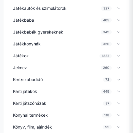
Játékautók és szimulátorok
327
Játékbaba
405
Játékbabák gyerekeknek
349
Játékkonyhák
326
Játékok
1837
Jelmez
260
Kert/szabadidő
73
Kerti játékok
449
Kerti játszóházak
87
Konyhai termékek
118
Könyv, film, ajándék
55