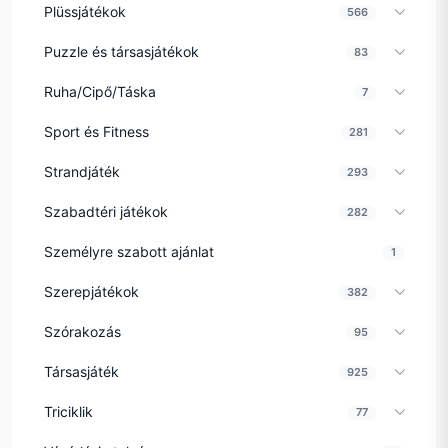
Plüssjátékok
566
Puzzle és társasjátékok
83
Ruha/Cipő/Táska
7
Sport és Fitness
281
Strandjáték
293
Szabadtéri játékok
282
Személyre szabott ajánlat
1
Szerepjátékok
382
Szórakozás
95
Társasjáték
925
Triciklik
77