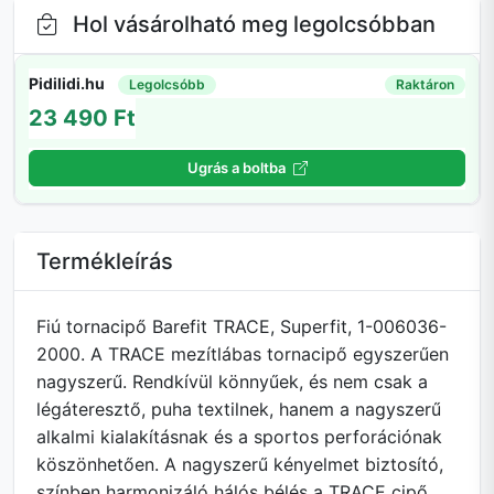
Hol vásárolható meg legolcsóbban
Pidilidi.hu
Legolcsóbb
Raktáron
23 490 Ft
Ugrás a boltba
Termékleírás
Fiú tornacipő Barefit TRACE, Superfit, 1-006036-
2000. A TRACE mezítlábas tornacipő egyszerűen
nagyszerű. Rendkívül könnyűek, és nem csak a
légáteresztő, puha textilnek, hanem a nagyszerű
alkalmi kialakításnak és a sportos perforációnak
köszönhetően. A nagyszerű kényelmet biztosító,
színben harmonizáló hálós bélés a TRACE cipő