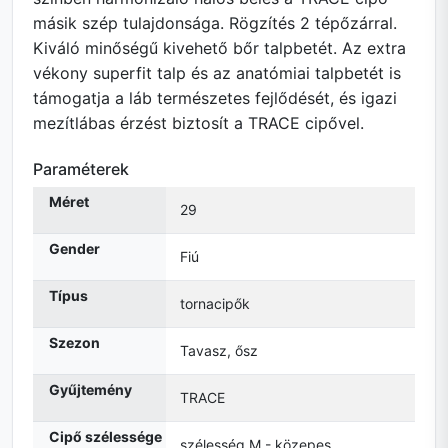
másik szép tulajdonsága. Rögzítés 2 tépőzárral.
Kiváló minőségű kivehető bőr talpbetét. Az extra
vékony superfit talp és az anatómiai talpbetét is
támogatja a láb természetes fejlődését, és igazi
mezítlábas érzést biztosít a TRACE cipővel.
Paraméterek
Méret
29
Gender
Fiú
Típus
tornacipők
Szezon
Tavasz, ősz
Gyűjtemény
TRACE
Cipő szélessége
szélesség M - közepes