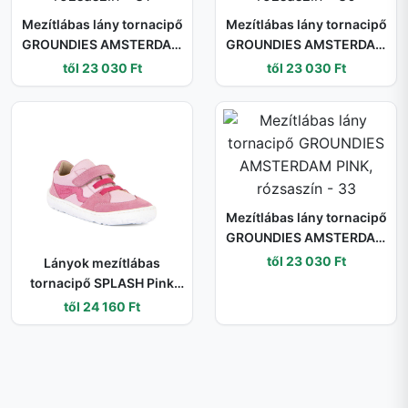
Mezítlábas lány tornacipő
Mezítlábas lány tornacipő
GROUNDIES AMSTERDAM
GROUNDIES AMSTERDAM
PINK, rózsaszín - 31
PINK, rózsaszín - 30
től 23 030 Ft
től 23 030 Ft
Mezítlábas lány tornacipő
GROUNDIES AMSTERDAM
PINK, rózsaszín - 33
től 23 030 Ft
Lányok mezítlábas
tornacipő SPLASH Pink
Froddo G3130263-7 pink
től 24 160 Ft
- 34