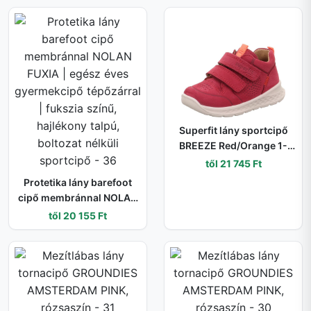
Superfit lány sportcipő
BREEZE Red/Orange 1-
000363-5040 | egész
től 21 745 Ft
éves gyerekcipő
Protetika lány barefoot
tépőzárral - 21
cipő membránnal NOLAN
FUXIA | egész éves
től 20 155 Ft
gyermekcipő tépőzárral |
fukszia színű, hajlékony
talpú, boltozat nélküli
sportcipő - 36