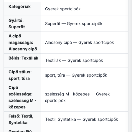
Kategóriák
Gyerek sportcipők
Gyártó:
Superfit — Gyerek sportcipők
Superfit
A cipő
magassága:
Alacsony cipő — Gyerek sportcipők
Alacsony cipő
Bélés: Textíliák
Textíliák — Gyerek sportcipők
Cipő stílus:
sport, túra — Gyerek sportcipők
sport, túra
Cipő
szélessége:
szélesség M - közepes — Gyerek
szélesség M -
sportcipők
közepes
Felső: Textil,
Textil, Syntetika — Gyerek sportcipők
Syntetika
Gender: Fiú