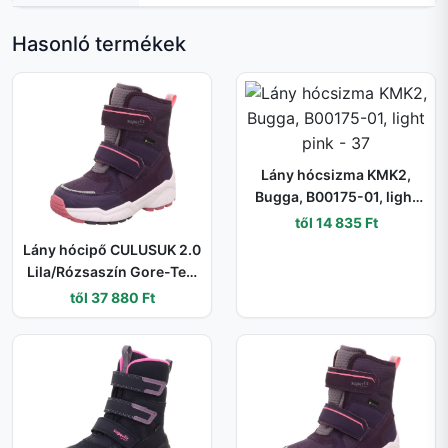
Hasonló termékek
Lány hócsizma KMK2,
Bugga, B00175-01, light
pink - 37
től 14 835 Ft
Lány hócipő CULUSUK 2.0
Lila/Rózsaszín Gore-Tex,
Superfit , 1-009173-8500
től 37 880 Ft
- 33