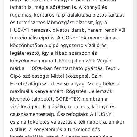
látható is, még a sötétben is. A könnyű és
rugalmas, kontúros talp kialakítása biztos tartást
és természetes lábmozgást biztosít, így a
HUSKY1 nemcsak divatos darab, hanem rendkívül
funkcionális cipő is. A GORE-TEX membránnak
köszönhetően a cipő egyszerre vízálló és
légáteresztő, így a lábad szárazon és
kényelmesen marad. Főbb jellemzők: Vegán
márka - 100%-ban fenntartható gyártás. Textil.
Cipő szélessége: Mittel (közepes). Szín:
Fekete/világoszöld. Belső anyag: Meleg bélés a
maximális kényelemért. Rögzítés. Jellemzők:
kivehető talpbetét, GORE-TEX membrán a
vízállóságért. Kopásálló, rugalmas, könnyű és
csúszásmentestalp. Összefoglaló: A HUSKY1
csizma tökéletes választás a téli napokra, amikor
a stílus, a kényelem és a funkcionalitás