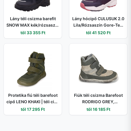
Lány téli csizma barefit
Lány hócipő CULUSUK 2.0
SNOW MAX kék/rózsaszín
Lila/Rózsaszín Gore-Tex,
Gore-Tex, Superfit , 1-
Superfit , 1-009173-8500
től 33 355 Ft
től 41 520 Ft
002023-8020 - 32
- 38
Protetika fiú téli barefoot
Fiúk téli csizma Barefoot
cipő LENO KHAKI | téli cipő
RODRIGO GREY,
tépőzárral és PRO-tex
Protestánsok, szürke - 22
től 17 295 Ft
től 16 185 Ft
membránnal | zöld
bokacipő rugalmas talppal
- 33