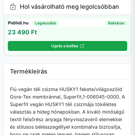
Hol vásárolható meg legolcsóbban
Pidilidi.hu
Legolcsóbb
Raktáron
23 490 Ft
Ugrás a boltba
Termékleírás
Fiú vegán téli csizma HUSKY1 fekete/világoszöld
Gore-Tex membránnal, Superfit,1-006045-0000. A
Superfit vegán HUSKY1 téli csizmája tökéletes
választás a hideg hónapokban. A kiváló minőségű
textil felsőrész anyaga fényvisszaverő elemekkel
és stílusos bélésszegéllyel kombinálva biztosítja,
hogy ne csak meleg legyen, hanem stílusosan