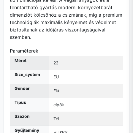
kombinációját keresi. A vegán anyagok és a
fenntartható gyártás modern, környezetbarát
dimenziót kölcsönöz a csizmának, míg a prémium
technológiák maximális kényelmet és védelmet
biztosítanak az időjárás viszontagságaival
szemben.
Paraméterek
Méret
23
Size_system
EU
Gender
Fiú
Típus
cipők
Szezon
Tél
Gyűjtemény
HUSKY