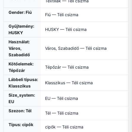
Textíliák — Téli csizma
Gender: Fiú
Fiú — Téli csizma
Gyűjtemény:
HUSKY — Téli csizma
HUSKY
Használat:
Város,
Város, Szabadidő — Téli csizma
Szabadidő
Kötőelemek:
Tépőzár — Téli csizma
Tépőzár
Lábbeli típusa:
Klasszikus — Téli csizma
Klasszikus
Size_system:
EU — Téli csizma
EU
Szezon: Tél
Tél — Téli csizma
Típus: cipők
cipők — Téli csizma