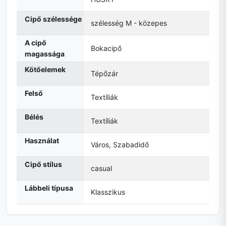
Cipő szélessége
szélesség M - közepes
A cipő
Bokacipő
magassága
Kötőelemek
Tépőzár
Felső
Textíliák
Bélés
Textíliák
Használat
Város, Szabadidő
Cipő stílus
casual
Lábbeli típusa
Klasszikus