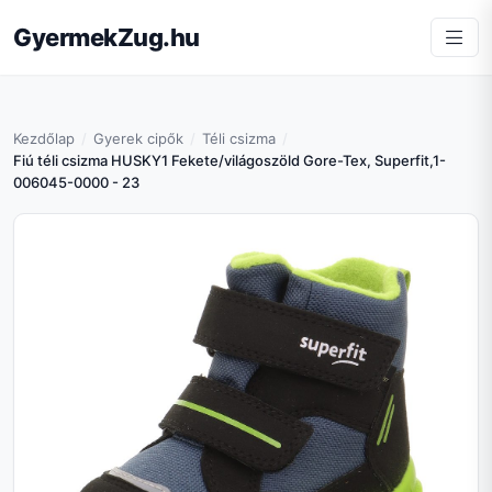
GyermekZug.hu
Kezdőlap
Gyerek cipők
Téli csizma
Fiú téli csizma HUSKY1 Fekete/világoszöld Gore-Tex, Superfit,1-
006045-0000 - 23