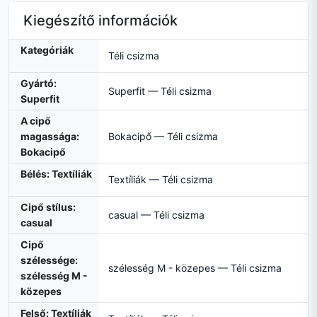
Kiegészítő információk
Kategóriák
Téli csizma
Gyártó:
Superfit — Téli csizma
Superfit
A cipő
magassága:
Bokacipő — Téli csizma
Bokacipő
Bélés: Textíliák
Textíliák — Téli csizma
Cipő stílus:
casual — Téli csizma
casual
Cipő
szélessége:
szélesség M - közepes — Téli csizma
szélesség M -
közepes
Felső: Textíliák