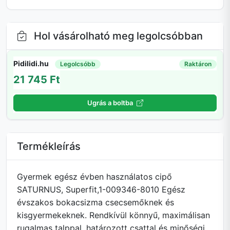
Hol vásárolható meg legolcsóbban
Pidilidi.hu
Legolcsóbb
Raktáron
21 745 Ft
Ugrás a boltba
Termékleírás
Gyermek egész évben használatos cipő
SATURNUS, Superfit,1-009346-8010 Egész
évszakos bokacsizma csecsemőknek és
kisgyermekeknek. Rendkívül könnyű, maximálisan
rugalmas talppal, határozott csattal és minőségi