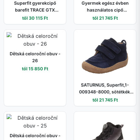
Superfit gyerekcipő
Gyermek egész évben
barefit TRACE GTX
használatos cipő
Blue/Turquoise 1-
SATURNUS, Superfit,1-
től 30 115 Ft
től 21 745 Ft
006042-8000 | vízálló és
009346-8010, világoskék
légáteresztő magasított
- 21
cipő GORE-TEX
membránnal és tépőzáras
záródással - 27
Dětská celoroční obuv -
26
től 15 850 Ft
SATURNUS, Superfit,1-
009348-8000, sötétkék,
fiú cipő, egész szezonra
től 21 745 Ft
való - 21
Dětská celoroční obuv -