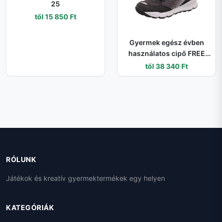
25
től 15 850 Ft
Gyermek egész évben
használatos cipő FREE
RIDE GTX BOA, Superfit, 1-
től 38 340 Ft
000563-0000, fekete - 32
RÓLUNK
Játékok és kreatív gyermektermékek egy helyen
KATEGÓRIÁK