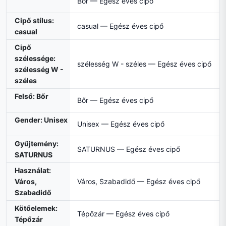
Bőr — Egész éves cipő
Cipő stílus:
casual — Egész éves cipő
casual
Cipő
szélessége:
szélesség W - széles — Egész éves cipő
szélesség W -
széles
Felső: Bőr
Bőr — Egész éves cipő
Gender: Unisex
Unisex — Egész éves cipő
Gyűjtemény:
SATURNUS — Egész éves cipő
SATURNUS
Használat:
Város,
Város, Szabadidő — Egész éves cipő
Szabadidő
Kötőelemek:
Tépőzár — Egész éves cipő
Tépőzár