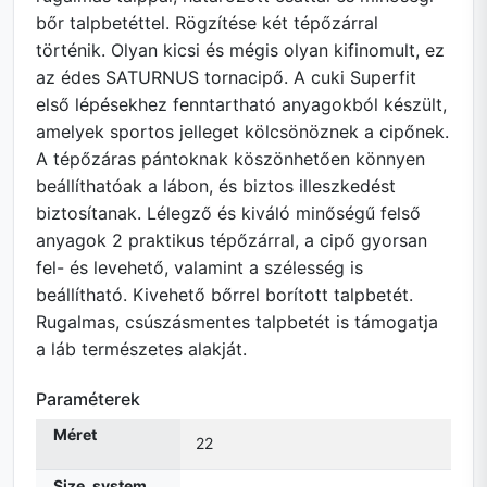
bőr talpbetéttel. Rögzítése két tépőzárral
történik. Olyan kicsi és mégis olyan kifinomult, ez
az édes SATURNUS tornacipő. A cuki Superfit
első lépésekhez fenntartható anyagokból készült,
amelyek sportos jelleget kölcsönöznek a cipőnek.
A tépőzáras pántoknak köszönhetően könnyen
beállíthatóak a lábon, és biztos illeszkedést
biztosítanak. Lélegző és kiváló minőségű felső
anyagok 2 praktikus tépőzárral, a cipő gyorsan
fel- és levehető, valamint a szélesség is
beállítható. Kivehető bőrrel borított talpbetét.
Rugalmas, csúszásmentes talpbetét is támogatja
a láb természetes alakját.
Paraméterek
Méret
22
Size_system