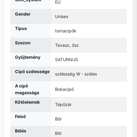
EU
Gender
Unisex
Típus
tornacipők
Szezon
Tavasz, ősz
Gyűjtemény
SATURNUS
Cipő szélessége
szélesség W - széles
A cipő
Bokacipő
magassága
Kötőelemek
Tépőzár
Felső
Bőr
Bélés
Bőr