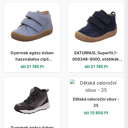
légáteresztő magasított
cipő GORE-TEX
membránnal és tépőzáras
záródással - 27
Gyermek egész évben
SATURNUS, Superfit,1-
használatos cipő
009348-8000, sötétkék,
SATURNUS, Superfit,1-
fiú cipő, egész szezonra
től 21 745 Ft
től 21 745 Ft
009346-8010, világoskék
való - 21
- 21
Dětská celoroční obuv -
25
től 15 850 Ft
Gyermek egész évben