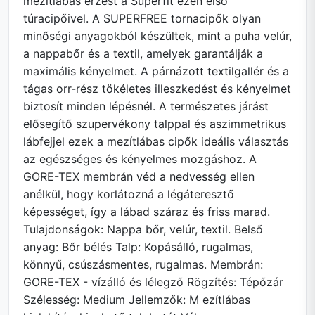
mezítlábas érzést a Superfit ezen első
túracipőivel. A SUPERFREE tornacipők olyan
minőségi anyagokból készültek, mint a puha velúr,
a nappabőr és a textil, amelyek garantálják a
maximális kényelmet. A párnázott textilgallér és a
tágas orr-rész tökéletes illeszkedést és kényelmet
biztosít minden lépésnél. A természetes járást
elősegítő szupervékony talppal és aszimmetrikus
lábfejjel ezek a mezítlábas cipők ideális választás
az egészséges és kényelmes mozgáshoz. A
GORE-TEX membrán véd a nedvesség ellen
anélkül, hogy korlátozná a légáteresztő
képességet, így a lábad száraz és friss marad.
Tulajdonságok: Nappa bőr, velúr, textil. Belső
anyag: Bőr bélés Talp: Kopásálló, rugalmas,
könnyű, csúszásmentes, rugalmas. Membrán:
GORE-TEX - vízálló és lélegző Rögzítés: Tépőzár
Szélesség: Medium Jellemzők: M ezítlábas