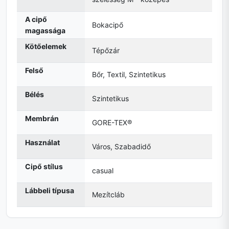
A cipő
Bokacipő
magassága
Kötőelemek
Tépőzár
Felső
Bőr, Textil, Szintetikus
Bélés
Szintetikus
Membrán
GORE-TEX®
Használat
Város, Szabadidő
Cipő stílus
casual
Lábbeli típusa
Mezítcláb