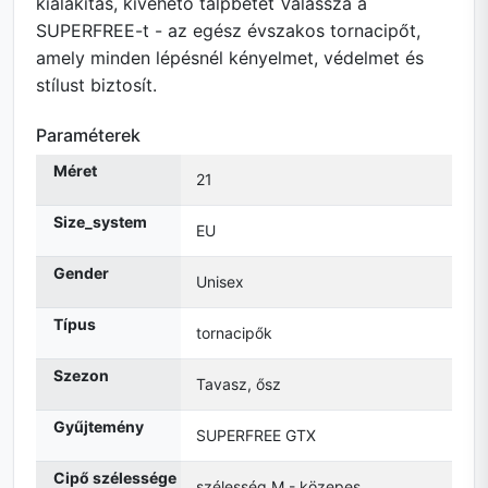
kialakítás, kivehető talpbetét Válassza a
SUPERFREE-t - az egész évszakos tornacipőt,
amely minden lépésnél kényelmet, védelmet és
stílust biztosít.
Paraméterek
Méret
21
Size_system
EU
Gender
Unisex
Típus
tornacipők
Szezon
Tavasz, ősz
Gyűjtemény
SUPERFREE GTX
Cipő szélessége
szélesség M - közepes