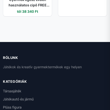
használatos cipő FREE
RIDE GTX BOA, Superfit, 1-
től 38 340 Ft
000563-0000, fekete - 32
RÓLUNK
Játékok és kreatív gyermektermékek egy helyen
KATEGÓRIÁK
Társasjáték
Játékautó és jármű
Plüss figura