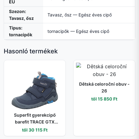
EU
Szezon:
Tavasz, ősz — Egész éves cipő
Tavasz, ősz
Típus:
tornacipők — Egész éves cipő
tornacipők
Hasonló termékek
Dětská celoroční obuv -
26
től 15 850 Ft
Superfit gyerekcipő
barefit TRACE GTX
Blue/Turquoise 1-
től 30 115 Ft
006042-8000 | vízálló és