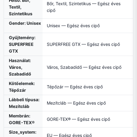
Felső: Bőr,
Bőr, Textil, Szintetikus — Egész éves
Textil,
cipő
Szintetikus
Gender: Unisex
Unisex — Egész éves cipő
Gyűjtemény:
SUPERFREE
SUPERFREE GTX — Egész éves cipő
GTX
Használat:
Város,
Város, Szabadidő — Egész éves cipő
Szabadidő
Kötőelemek:
Tépőzár — Egész éves cipő
Tépőzár
Lábbeli típusa:
Mezítcláb — Egész éves cipő
Mezítcláb
Membrán:
GORE-TEX® — Egész éves cipő
GORE-TEX®
Size_system:
EU — Egész éves cipő