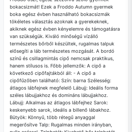
bokacsizmát! Ezek a Froddo Autumn gyermek
boka egész évben használható bokacsizmák
tökéletes választás azoknak a gyerekeknek,
akiknek egész évben kényelemre és támogatásra
van szükségük. Kiváló minőségű vízálló
természetes bőrből készültek, rugalmas talpuk
elősegíti a láb természetes mozgását. A bordó
színű és csillagmintás cipő nemcsak praktikus,
hanem stílusos is. Főbb jellemzők: A cipő a
következő cipőfajtákból áll: - A cipő a
cipőfűzőben található: Szín: barna Szélesség:
átlagos lábfejnek megfelelő Lábujj: Ideális forma
széles lábujjakhoz és domináns lábujjakhoz.
Lábujj: Alkalmas az átlagos lábfejhez Sarok:
keskenyebb sarok, ideális a billenő lábakhoz.
Bütyök: Könnyű, több rétegű anyaggal
megerősítve Talp: Rugalmas minden irányban,