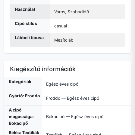
Használat
Város, Szabadidő
Cipő stílus
casual
Lábbeli típusa
Mezítcláb
Kiegészítő információk
Kategóriák
Egész éves cipő
Gyártó: Froddo
Froddo — Egész éves cipő
A cipő
magassága:
Bokacipő — Egész éves cipő
Bokacipő
Bélés: Textíliák
Textíliák — Egész éves cipő