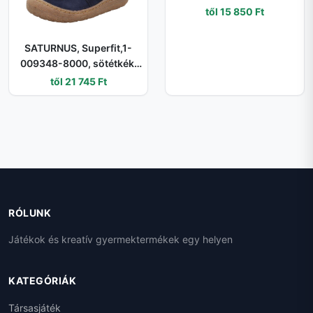
től 15 850 Ft
SATURNUS, Superfit,1-
009348-8000, sötétkék,
fiú cipő, egész szezonra
től 21 745 Ft
való - 21
RÓLUNK
Játékok és kreatív gyermektermékek egy helyen
KATEGÓRIÁK
Társasjáték