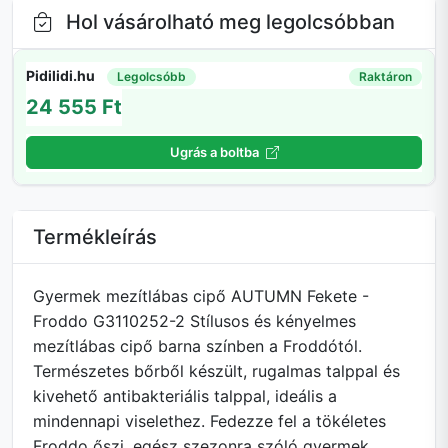
Hol vásárolható meg legolcsóbban
Pidilidi.hu
Legolcsóbb
Raktáron
24 555 Ft
Ugrás a boltba
Termékleírás
Gyermek mezítlábas cipő AUTUMN Fekete -
Froddo G3110252-2 Stílusos és kényelmes
mezítlábas cipő barna színben a Froddótól.
Természetes bőrből készült, rugalmas talppal és
kivehető antibakteriális talppal, ideális a
mindennapi viselethez. Fedezze fel a tökéletes
Froddo őszi, egész szezonra szóló gyermek