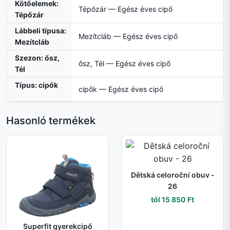
Kötőelemek:
Tépőzár — Egész éves cipő
Tépőzár
Lábbeli típusa:
Mezítcláb — Egész éves cipő
Mezítcláb
Szezon: ősz,
ősz, Tél — Egész éves cipő
Tél
Típus: cipők
cipők — Egész éves cipő
Hasonló termékek
Dětská celoroční obuv -
26
től 15 850 Ft
Superfit gyerekcipő