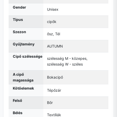
Gender
Unisex
Típus
cipők
Szezon
ősz, Tél
Gyűjtemény
AUTUMN
Cipő szélessége
szélesség M - közepes,
szélesség W - széles
A cipő
Bokacipő
magassága
Kötőelemek
Tépőzár
Felső
Bőr
Bélés
Textíliák