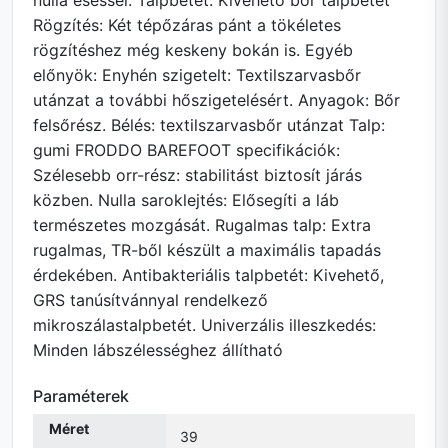
nulla eséssel. Talpbetét: Kivehető bőr talpbetét
Rögzítés: Két tépőzáras pánt a tökéletes
rögzítéshez még keskeny bokán is. Egyéb
előnyök: Enyhén szigetelt: Textilszarvasbőr
utánzat a további hőszigetelésért. Anyagok: Bőr
felsőrész. Bélés: textilszarvasbőr utánzat Talp:
gumi FRODDO BAREFOOT specifikációk:
Szélesebb orr-rész: stabilitást biztosít járás
közben. Nulla saroklejtés: Elősegíti a láb
természetes mozgását. Rugalmas talp: Extra
rugalmas, TR-ből készült a maximális tapadás
érdekében. Antibakteriális talpbetét: Kivehető,
GRS tanúsítvánnyal rendelkező
mikroszálastalpbetét. Univerzális illeszkedés:
Minden lábszélességhez állítható
Paraméterek
Méret
39