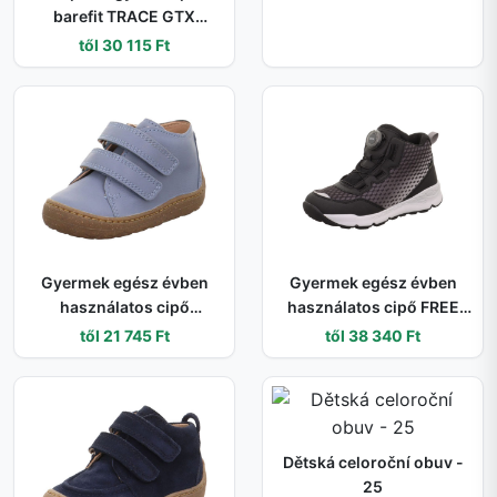
barefit TRACE GTX
Blue/Turquoise 1-
től 30 115 Ft
006042-8000 | vízálló és
légáteresztő magasított
cipő GORE-TEX
membránnal és tépőzáras
záródással - 27
Gyermek egész évben
Gyermek egész évben
használatos cipő
használatos cipő FREE
SATURNUS, Superfit,1-
RIDE GTX BOA, Superfit, 1-
től 21 745 Ft
től 38 340 Ft
009346-8010, világoskék
000563-0000, fekete - 32
- 21
Dětská celoroční obuv -
25