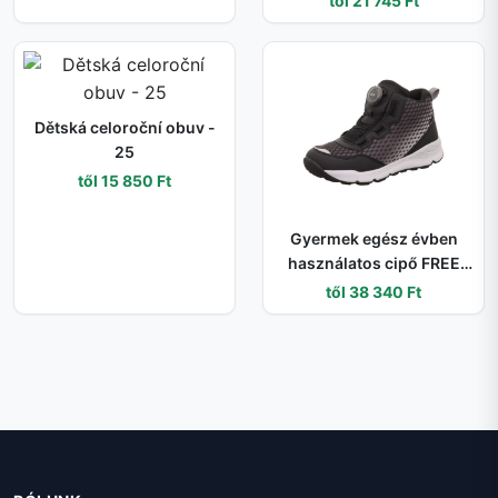
től 21 745 Ft
való - 21
Dětská celoroční obuv -
25
től 15 850 Ft
Gyermek egész évben
használatos cipő FREE
RIDE GTX BOA, Superfit, 1-
től 38 340 Ft
000563-0000, fekete - 32