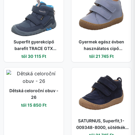
Superfit gyerekcipő
Gyermek egész évben
barefit TRACE GTX
használatos cipő
Blue/Turquoise 1-
SATURNUS, Superfit,1-
től 30 115 Ft
től 21 745 Ft
006042-8000 | vízálló és
009346-8010, világoskék
légáteresztő magasított
- 21
cipő GORE-TEX
membránnal és tépőzáras
záródással - 27
Dětská celoroční obuv -
26
től 15 850 Ft
SATURNUS, Superfit,1-
009348-8000, sötétkék,
fiú cipő, egész szezonra