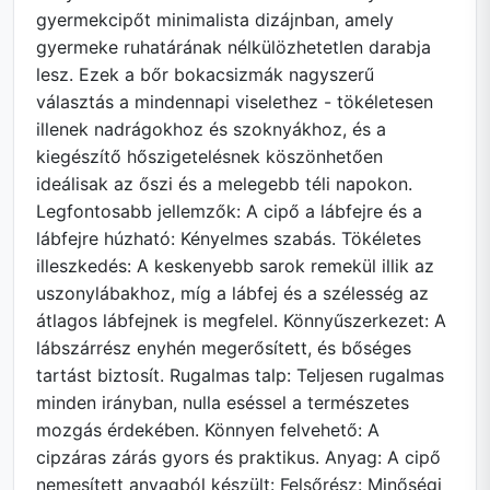
gyermekcipőt minimalista dizájnban, amely
gyermeke ruhatárának nélkülözhetetlen darabja
lesz. Ezek a bőr bokacsizmák nagyszerű
választás a mindennapi viselethez - tökéletesen
illenek nadrágokhoz és szoknyákhoz, és a
kiegészítő hőszigetelésnek köszönhetően
ideálisak az őszi és a melegebb téli napokon.
Legfontosabb jellemzők: A cipő a lábfejre és a
lábfejre húzható: Kényelmes szabás. Tökéletes
illeszkedés: A keskenyebb sarok remekül illik az
uszonylábakhoz, míg a lábfej és a szélesség az
átlagos lábfejnek is megfelel. Könnyűszerkezet: A
lábszárrész enyhén megerősített, és bőséges
tartást biztosít. Rugalmas talp: Teljesen rugalmas
minden irányban, nulla eséssel a természetes
mozgás érdekében. Könnyen felvehető: A
cipzáras zárás gyors és praktikus. Anyag: A cipő
nemesített anyagból készült: Felsőrész: Minőségi