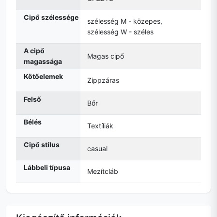
Cipő szélessége
szélesség M - közepes,
szélesség W - széles
A cipő
Magas cipő
magassága
Kötőelemek
Zippzáras
Felső
Bőr
Bélés
Textíliák
Cipő stílus
casual
Lábbeli típusa
Mezítcláb