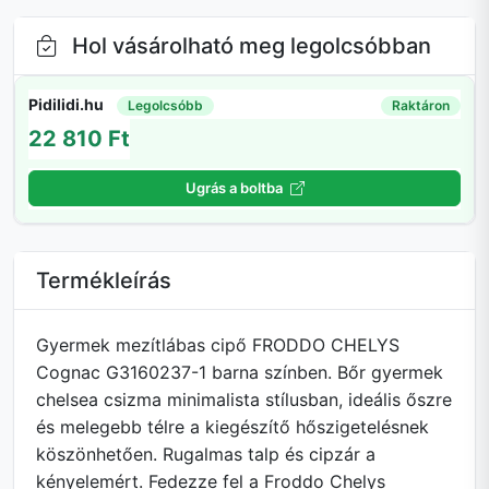
Hol vásárolható meg legolcsóbban
Pidilidi.hu
Legolcsóbb
Raktáron
22 810 Ft
Ugrás a boltba
Termékleírás
Gyermek mezítlábas cipő FRODDO CHELYS
Cognac G3160237-1 barna színben. Bőr gyermek
chelsea csizma minimalista stílusban, ideális őszre
és melegebb télre a kiegészítő hőszigetelésnek
köszönhetően. Rugalmas talp és cipzár a
kényelemért. Fedezze fel a Froddo Chelys