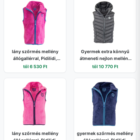
lány szőrmés mellény
Gyermek extra könnyű
állógallérral, Pidilidi,
átmeneti nejlon mellény
PD1140-07, fukszia,
TEPA, Pidilidi, PD1155-09,
től 6 530 Ft
től 10 770 Ft
szőrmés mellény, Pidilidi,
szürke - 98 | 3év
PD1140-07 - 140 | 10év
lány szőrmés mellény
gyermek szőrmés mellény