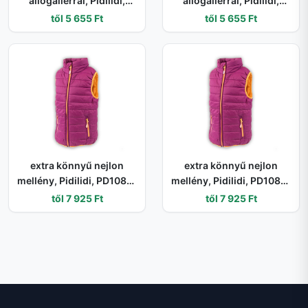
állógallérral, Pidilidi,
állógallérral, Pidilidi,
PD1140-03, rózsaszín -
PD1140-35, sötétkék - 104
től 5 655 Ft
től 5 655 Ft
104 | 4év
| 4év
extra könnyű nejlon
extra könnyű nejlon
mellény, Pidilidi, PD1086-
mellény, Pidilidi, PD1086-
16, bordó - 92 | 2év
16, bordó - 152 | 12év
től 7 925 Ft
től 7 925 Ft