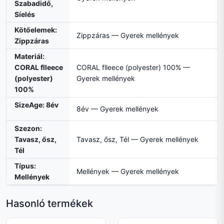
Szabadidő,
Síelés
Kötőelemek:
Zippzáras — Gyerek mellények
Zippzáras
Materiál:
CORAL flleece
CORAL flleece (polyester) 100% —
(polyester)
Gyerek mellények
100%
SizeAge: 8év
8év — Gyerek mellények
Szezon:
Tavasz, ősz,
Tavasz, ősz, Tél — Gyerek mellények
Tél
Típus:
Mellények — Gyerek mellények
Mellények
Hasonló termékek