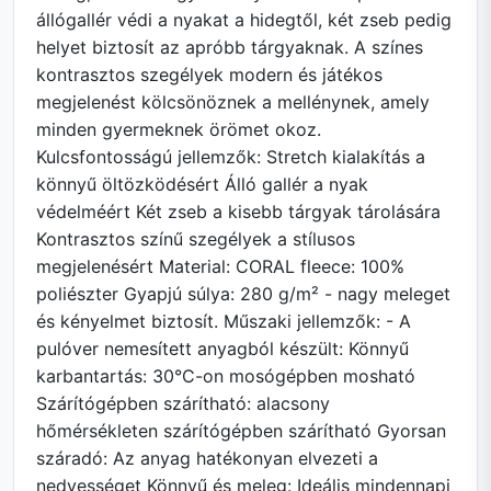
állógallér védi a nyakat a hidegtől, két zseb pedig
helyet biztosít az apróbb tárgyaknak. A színes
kontrasztos szegélyek modern és játékos
megjelenést kölcsönöznek a mellénynek, amely
minden gyermeknek örömet okoz.
Kulcsfontosságú jellemzők: Stretch kialakítás a
könnyű öltözködésért Álló gallér a nyak
védelméért Két zseb a kisebb tárgyak tárolására
Kontrasztos színű szegélyek a stílusos
megjelenésért Material: CORAL fleece: 100%
poliészter Gyapjú súlya: 280 g/m² - nagy meleget
és kényelmet biztosít. Műszaki jellemzők: - A
pulóver nemesített anyagból készült: Könnyű
karbantartás: 30°C-on mosógépben mosható
Szárítógépben szárítható: alacsony
hőmérsékleten szárítógépben szárítható Gyorsan
száradó: Az anyag hatékonyan elvezeti a
nedvességet Könnyű és meleg: Ideális mindennapi