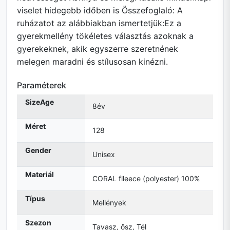
viselet hidegebb időben is Összefoglaló: A
ruházatot az alábbiakban ismertetjük:Ez a
gyerekmellény tökéletes választás azoknak a
gyerekeknek, akik egyszerre szeretnének
melegen maradni és stílusosan kinézni.
Paraméterek
SizeAge
8év
Méret
128
Gender
Unisex
Materiál
CORAL flleece (polyester) 100%
Típus
Mellények
Szezon
Tavasz, ősz, Tél