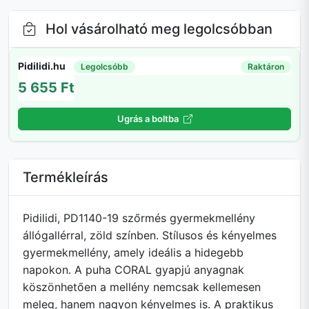
Hol vásárolható meg legolcsóbban
Pidilidi.hu
Legolcsóbb
Raktáron
5 655 Ft
Ugrás a boltba
Termékleírás
Pidilidi, PD1140-19 szőrmés gyermekmellény
állógallérral, zöld színben. Stílusos és kényelmes
gyermekmellény, amely ideális a hidegebb
napokon. A puha CORAL gyapjú anyagnak
köszönhetően a mellény nemcsak kellemesen
meleg, hanem nagyon kényelmes is. A praktikus