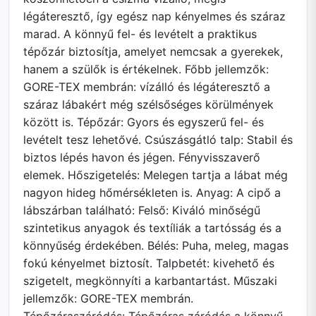
légáteresztő, így egész nap kényelmes és száraz
marad. A könnyű fel- és levételt a praktikus
tépőzár biztosítja, amelyet nemcsak a gyerekek,
hanem a szülők is értékelnek. Főbb jellemzők:
GORE-TEX membrán: vízálló és légáteresztő a
száraz lábakért még szélsőséges körülmények
között is. Tépőzár: Gyors és egyszerű fel- és
levételt tesz lehetővé. Csúszásgátló talp: Stabil és
biztos lépés havon és jégen. Fényvisszaverő
elemek. Hőszigetelés: Melegen tartja a lábat még
nagyon hideg hőmérsékleten is. Anyag: A cipő a
lábszárban található: Felső: Kiváló minőségű
szintetikus anyagok és textíliák a tartósság és a
könnyűség érdekében. Bélés: Puha, meleg, magas
fokú kényelmet biztosít. Talpbetét: kivehető és
szigetelt, megkönnyíti a karbantartást. Műszaki
jellemzők: GORE-TEX membrán.