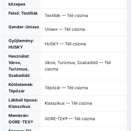
közepes
Felső: Textíliák
Textíliák — Téli csizma
Gender: Unisex
Unisex — Téli csizma
Gyűjtemény:
HUSKY — Téli csizma
HUSKY
Használat:
Város,
Város, Turizmus, Szabadidő — Téli
Turizmus,
csizma
Szabadidő
Kötőelemek:
Tépőzár — Téli csizma
Tépőzár
Lábbeli típusa:
Klasszikus — Téli csizma
Klasszikus
Membrán:
GORE-TEX® — Téli csizma
GORE-TEX®
Szezon: Tél