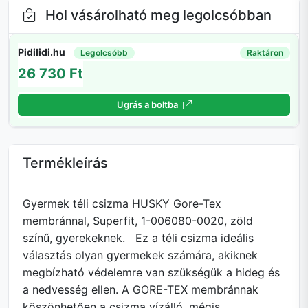
Hol vásárolható meg legolcsóbban
Pidilidi.hu
Legolcsóbb
Raktáron
26 730 Ft
Ugrás a boltba
Termékleírás
Gyermek téli csizma HUSKY Gore-Tex
membránnal, Superfit, 1-006080-0020, zöld
színű, gyerekeknek. Ez a téli csizma ideális
választás olyan gyermekek számára, akiknek
megbízható védelemre van szükségük a hideg és
a nedvesség ellen. A GORE-TEX membránnak
köszönhetően a csizma vízálló, mégis