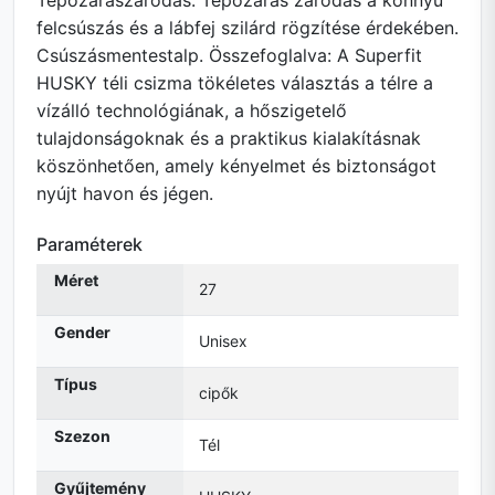
Tépőzáraszáródás: Tépőzáras záródás a könnyű
felcsúszás és a lábfej szilárd rögzítése érdekében.
Csúszásmentestalp. Összefoglalva: A Superfit
HUSKY téli csizma tökéletes választás a télre a
vízálló technológiának, a hőszigetelő
tulajdonságoknak és a praktikus kialakításnak
köszönhetően, amely kényelmet és biztonságot
nyújt havon és jégen.
Paraméterek
Méret
27
Gender
Unisex
Típus
cipők
Szezon
Tél
Gyűjtemény