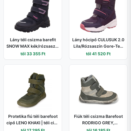
Lány téli csizma barefit
Lány hócipő CULUSUK 2.0
SNOW MAX kék/rózsaszín
Lila/Rózsaszín Gore-Tex,
Gore-Tex, Superfit , 1-
Superfit , 1-009173-8500
től 33 355 Ft
től 41 520 Ft
002023-8020 - 32
- 38
Protetika fiú téli barefoot
Fiúk téli csizma Barefoot
cipő LENO KHAKI | téli cipő
RODRIGO GREY,
tépőzárral és PRO-tex
Protestánsok, szürke - 22
től 17 295 Ft
től 16 185 Ft