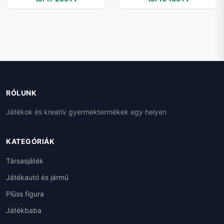
membránnal | zöld
bokacipő rugalmas talppal
- 33
RÓLUNK
Játékok és kreatív gyermektermékek egy helyen
KATEGÓRIÁK
Társasjáték
Játékautó és jármű
Plüss figura
Játékbaba