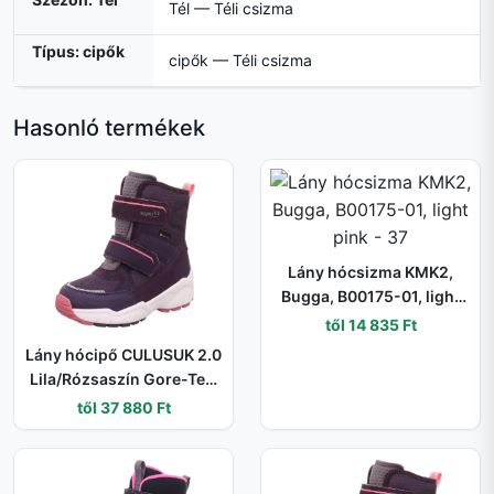
Tél — Téli csizma
Típus: cipők
cipők — Téli csizma
Hasonló termékek
Lány hócsizma KMK2,
Bugga, B00175-01, light
pink - 37
től 14 835 Ft
Lány hócipő CULUSUK 2.0
Lila/Rózsaszín Gore-Tex,
Superfit , 1-009173-8500
től 37 880 Ft
- 33