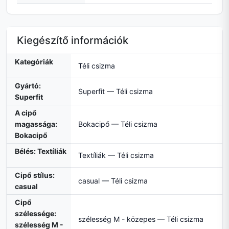
Kiegészítő információk
Kategóriák
Téli csizma
Gyártó:
Superfit — Téli csizma
Superfit
A cipő
magassága:
Bokacipő — Téli csizma
Bokacipő
Bélés: Textíliák
Textíliák — Téli csizma
Cipő stílus:
casual — Téli csizma
casual
Cipő
szélessége:
szélesség M - közepes — Téli csizma
szélesség M -