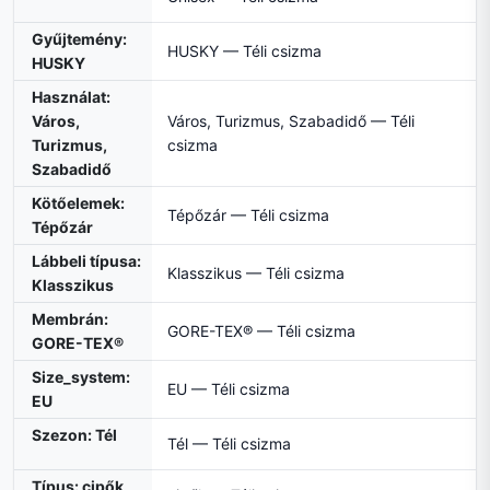
Gyűjtemény:
HUSKY — Téli csizma
HUSKY
Használat:
Város,
Város, Turizmus, Szabadidő — Téli
Turizmus,
csizma
Szabadidő
Kötőelemek:
Tépőzár — Téli csizma
Tépőzár
Lábbeli típusa:
Klasszikus — Téli csizma
Klasszikus
Membrán:
GORE-TEX® — Téli csizma
GORE-TEX®
Size_system:
EU — Téli csizma
EU
Szezon: Tél
Tél — Téli csizma
Típus: cipők