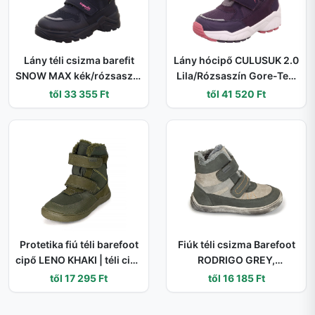
Lány téli csizma barefit
Lány hócipő CULUSUK 2.0
SNOW MAX kék/rózsaszín
Lila/Rózsaszín Gore-Tex,
Gore-Tex, Superfit , 1-
Superfit , 1-009173-8500
től 33 355 Ft
től 41 520 Ft
002023-8020 - 32
- 38
Protetika fiú téli barefoot
Fiúk téli csizma Barefoot
cipő LENO KHAKI | téli cipő
RODRIGO GREY,
tépőzárral és PRO-tex
Protestánsok, szürke - 22
től 17 295 Ft
től 16 185 Ft
membránnal | zöld
bokacipő rugalmas talppal