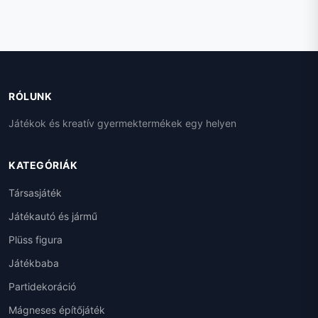
- 33
RÓLUNK
Játékok és kreatív gyermektermékek egy helyen
KATEGÓRIÁK
Társasjáték
Játékautó és jármű
Plüss figura
Játékbaba
Partidekoráció
Mágneses építőjáték