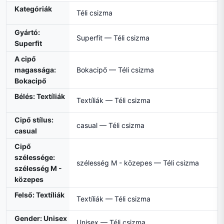
Kategóriák
Téli csizma
Gyártó:
Superfit — Téli csizma
Superfit
A cipő
magassága:
Bokacipő — Téli csizma
Bokacipő
Bélés: Textíliák
Textíliák — Téli csizma
Cipő stílus:
casual — Téli csizma
casual
Cipő
szélessége:
szélesség M - közepes — Téli csizma
szélesség M -
közepes
Felső: Textíliák
Textíliák — Téli csizma
Gender: Unisex
Unisex — Téli csizma