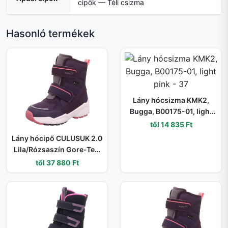
cipők — Téli csizma
Hasonló termékek
Lány hócsizma KMK2,
Bugga, B00175-01, light
pink - 37
től 14 835 Ft
Lány hócipő CULUSUK 2.0
Lila/Rózsaszín Gore-Tex,
Superfit , 1-009173-8500
től 37 880 Ft
- 33