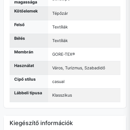
magassága
Kötőelemek
Tépőzár
Felső
Textíliák
Bélés
Textíliák
Membrán
GORE-TEX®
Használat
Város, Turizmus, Szabadidő
Cipő stílus
casual
Lábbeli típusa
Klasszikus
Kiegészítő információk