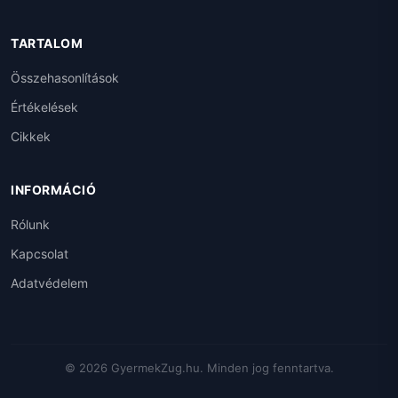
TARTALOM
Összehasonlítások
Értékelések
Cikkek
INFORMÁCIÓ
Rólunk
Kapcsolat
Adatvédelem
© 2026 GyermekZug.hu. Minden jog fenntartva.