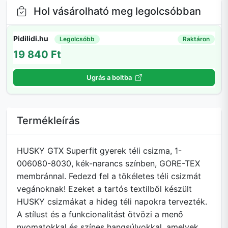
Hol vásárolható meg legolcsóbban
Pidilidi.hu
Legolcsóbb
Raktáron
19 840 Ft
Ugrás a boltba
Termékleírás
HUSKY GTX Superfit gyerek téli csizma, 1-
006080-8030, kék-narancs színben, GORE-TEX
membránnal. Fedezd fel a tökéletes téli csizmát
vegánoknak! Ezeket a tartós textilből készült
HUSKY csizmákat a hideg téli napokra tervezték.
A stílust és a funkcionalitást ötvözi a menő
nyomatokkal és színes hangsúlyokkal, amelyek