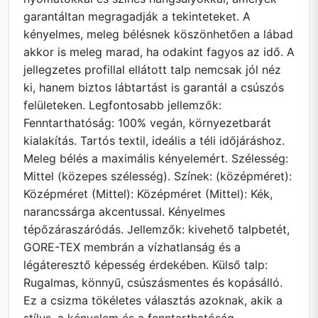
garantáltan megragadják a tekinteteket. A
kényelmes, meleg bélésnek köszönhetően a lábad
akkor is meleg marad, ha odakint fagyos az idő. A
jellegzetes profillal ellátott talp nemcsak jól néz
ki, hanem biztos lábtartást is garantál a csúszós
felületeken. Legfontosabb jellemzők:
Fenntarthatóság: 100% vegán, környezetbarát
kialakítás. Tartós textil, ideális a téli időjáráshoz.
Meleg bélés a maximális kényelemért. Szélesség:
Mittel (közepes szélesség). Színek: (középméret):
Középméret (Mittel): Középméret (Mittel): Kék,
narancssárga akcentussal. Kényelmes
tépőzáraszáródás. Jellemzők: kivehető talpbetét,
GORE-TEX membrán a vízhatlanság és a
légáteresztő képesség érdekében. Külső talp:
Rugalmas, könnyű, csúszásmentes és kopásálló.
Ez a csizma tökéletes választás azoknak, akik a