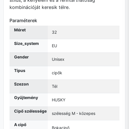
stílus, a kényelem és a fenntarthatóság
kombinációját keresik télre.
Paraméterek
Méret
32
Size_system
EU
Gender
Unisex
Típus
cipők
Szezon
Tél
Gyűjtemény
HUSKY
Cipő szélessége
szélesség M - közepes
A cipő
Bokacipő