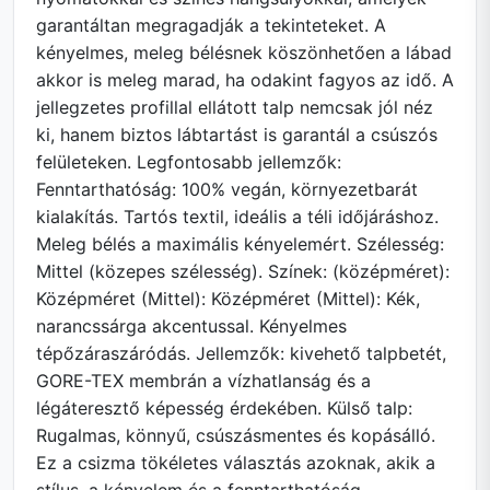
garantáltan megragadják a tekinteteket. A
kényelmes, meleg bélésnek köszönhetően a lábad
akkor is meleg marad, ha odakint fagyos az idő. A
jellegzetes profillal ellátott talp nemcsak jól néz
ki, hanem biztos lábtartást is garantál a csúszós
felületeken. Legfontosabb jellemzők:
Fenntarthatóság: 100% vegán, környezetbarát
kialakítás. Tartós textil, ideális a téli időjáráshoz.
Meleg bélés a maximális kényelemért. Szélesség:
Mittel (közepes szélesség). Színek: (középméret):
Középméret (Mittel): Középméret (Mittel): Kék,
narancssárga akcentussal. Kényelmes
tépőzáraszáródás. Jellemzők: kivehető talpbetét,
GORE-TEX membrán a vízhatlanság és a
légáteresztő képesség érdekében. Külső talp:
Rugalmas, könnyű, csúszásmentes és kopásálló.
Ez a csizma tökéletes választás azoknak, akik a