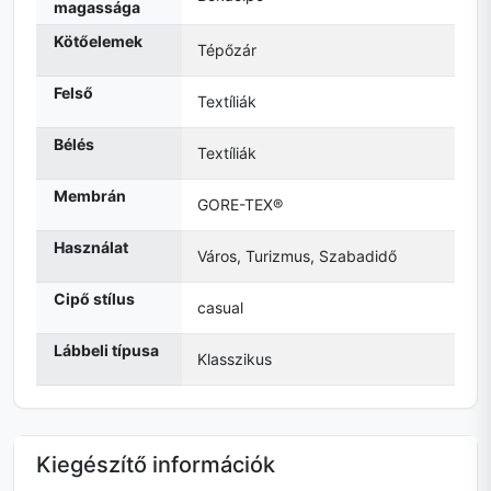
magassága
Kötőelemek
Tépőzár
Felső
Textíliák
Bélés
Textíliák
Membrán
GORE-TEX®
Használat
Város, Turizmus, Szabadidő
Cipő stílus
casual
Lábbeli típusa
Klasszikus
Kiegészítő információk