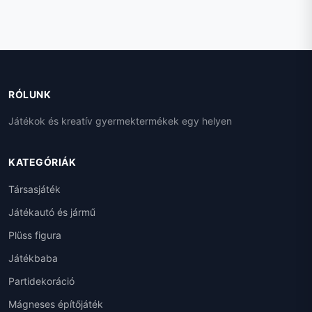
- 33
RÓLUNK
Játékok és kreatív gyermektermékek egy helyen
KATEGÓRIÁK
Társasjáték
Játékautó és jármű
Plüss figura
Játékbaba
Partidekoráció
Mágneses építőjáték