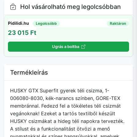
Hol vásárolható meg legolcsóbban
Pidilidi.hu
Legolcsóbb
Raktáron
23 015 Ft
Ugrás a boltba
Termékleírás
HUSKY GTX Superfit gyerek téli csizma, 1-
006080-8030, kék-narancs színben, GORE-TEX
membránnal. Fedezd fel a tökéletes téli csizmát
vegánoknak! Ezeket a tartós textilből készült
HUSKY csizmákat a hideg téli napokra tervezték.
A stílust és a funkcionalitást ötvözi a menő
nyomatokkal és színes hangsúlyokkal, amelyek