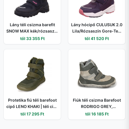
Lány téli csizma barefit
Lány hócipő CULUSUK 2.0
SNOW MAX kék/rózsaszín
Lila/Rózsaszín Gore-Tex,
Gore-Tex, Superfit , 1-
Superfit , 1-009173-8500
től 33 355 Ft
től 41 520 Ft
002023-8020 - 32
- 38
Protetika fiú téli barefoot
Fiúk téli csizma Barefoot
cipő LENO KHAKI | téli cipő
RODRIGO GREY,
tépőzárral és PRO-tex
Protestánsok, szürke - 22
től 17 295 Ft
től 16 185 Ft
membránnal | zöld
bokacipő rugalmas talppal