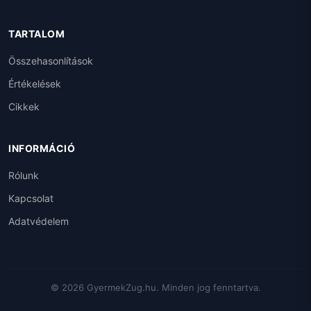
TARTALOM
Összehasonlítások
Értékelések
Cikkek
INFORMÁCIÓ
Rólunk
Kapcsolat
Adatvédelem
© 2026 GyermekZug.hu. Minden jog fenntartva.