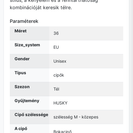
stílus, a kényelem és a fenntarthatóság
kombinációját keresik télre.
Paraméterek
Méret
36
Size_system
EU
Gender
Unisex
Típus
cipők
Szezon
Tél
Gyűjtemény
HUSKY
Cipő szélessége
szélesség M - közepes
A cipő
Bokacipő