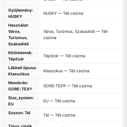
Gyűjtemény:
HUSKY — Téli csizma
HUSKY
Használat:
Város,
Város, Turizmus, Szabadidő — Téli
Turizmus,
csizma
Szabadidő
Kötőelemek:
Tépőzár — Téli csizma
Tépőzár
Lábbeli típusa:
Klasszikus — Téli csizma
Klasszikus
Membrán:
GORE-TEX® — Téli csizma
GORE-TEX®
Size_system:
EU — Téli csizma
EU
Szezon: Tél
Tél — Téli csizma
Típus: cipők