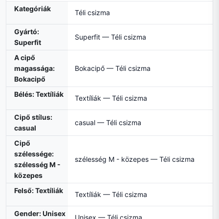
Kategóriák
Téli csizma
Gyártó:
Superfit — Téli csizma
Superfit
A cipő
magassága:
Bokacipő — Téli csizma
Bokacipő
Bélés: Textíliák
Textíliák — Téli csizma
Cipő stílus:
casual — Téli csizma
casual
Cipő
szélessége:
szélesség M - közepes — Téli csizma
szélesség M -
közepes
Felső: Textíliák
Textíliák — Téli csizma
Gender: Unisex
Unisex — Téli csizma