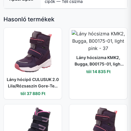
cipők — Téli csizma
Hasonló termékek
Lány hócsizma KMK2,
Bugga, B00175-01, light
pink - 37
től 14 835 Ft
Lány hócipő CULUSUK 2.0
Lila/Rózsaszín Gore-Tex,
Superfit , 1-009173-8500
től 37 880 Ft
- 33