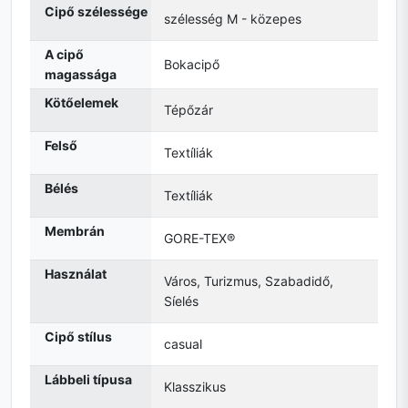
Cipő szélessége
szélesség M - közepes
A cipő
Bokacipő
magassága
Kötőelemek
Tépőzár
Felső
Textíliák
Bélés
Textíliák
Membrán
GORE-TEX®
Használat
Város, Turizmus, Szabadidő,
Síelés
Cipő stílus
casual
Lábbeli típusa
Klasszikus