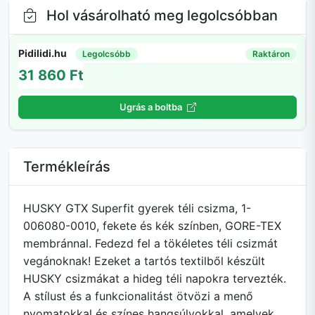
Hol vásárolható meg legolcsóbban
Pidilidi.hu
Legolcsóbb
Raktáron
31 860 Ft
Ugrás a boltba
Termékleírás
HUSKY GTX Superfit gyerek téli csizma, 1-
006080-0010, fekete és kék színben, GORE-TEX
membránnal. Fedezd fel a tökéletes téli csizmát
vegánoknak! Ezeket a tartós textilből készült
HUSKY csizmákat a hideg téli napokra tervezték.
A stílust és a funkcionalitást ötvözi a menő
nyomatokkal és színes hangsúlyokkal, amelyek