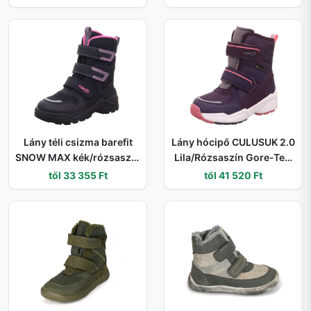
- 33
Lány téli csizma barefit
Lány hócipő CULUSUK 2.0
SNOW MAX kék/rózsaszín
Lila/Rózsaszín Gore-Tex,
Gore-Tex, Superfit , 1-
Superfit , 1-009173-8500
től 33 355 Ft
től 41 520 Ft
002023-8020 - 32
- 38