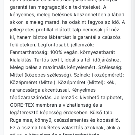
garantáltan megragadják a tekinteteket. A
kényelmes, meleg bélésnek köszönhetően a lábad
akkor is meleg marad, ha odakint fagyos az idő. A
jellegzetes profillal ellátott talp nemcsak jól néz
ki, hanem biztos lábtartást is garantál a csúszós
felületeken. Legfontosabb jellemzők:
Fenntarthatóság: 100% vegán, környezetbarát
kialakítás. Tartós textil, ideális a téli időjáráshoz.
Meleg bélés a maximális kényelemért. Szélesség:
Mittel (közepes szélesség). Színek: (középméret):
Középméret (Mittel): Középméret (Mittel): Kék,
narancssárga akcentussal. Kényelmes
tépőzáraszáródás. Jellemzők: kivehető talpbetét,
GORE-TEX membrán a vízhatlanság és a
légáteresztő képesség érdekében. Külső talp:
Rugalmas, könnyű, csúszásmentes és kopásálló.
Ez a csizma tökéletes választás azoknak, akik a