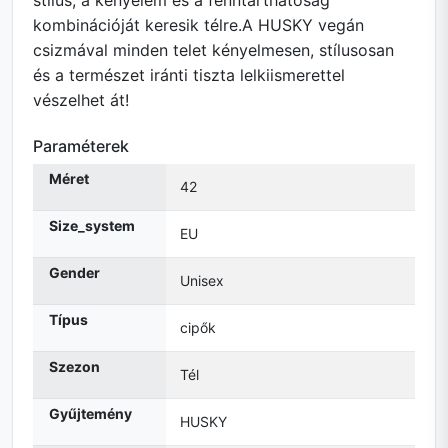
stílus, a kényelem és a fenntarthatóság
kombinációját keresik télre.A HUSKY vegán
csizmával minden telet kényelmesen, stílusosan
és a természet iránti tiszta lelkiismerettel
vészelhet át!
Paraméterek
Méret
42
Size_system
EU
Gender
Unisex
Típus
cipők
Szezon
Tél
Gyűjtemény
HUSKY