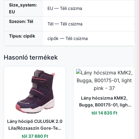
Size_system:
EU — Téli csizma
EU
Szezon: Tél
Tél — Téli csizma
Típus: cipők
cipők — Téli csizma
Hasonló termékek
Lány hócsizma KMK2,
Bugga, B00175-01, light
pink - 37
től 14 835 Ft
Lány hócipő CULUSUK 2.0
Lila/Rózsaszín Gore-Tex,
Superfit , 1-009173-8500
től 37 880 Ft