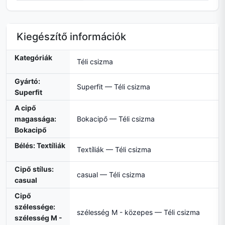
Kiegészítő információk
Kategóriák
Téli csizma
Gyártó:
Superfit — Téli csizma
Superfit
A cipő
magassága:
Bokacipő — Téli csizma
Bokacipő
Bélés: Textíliák
Textíliák — Téli csizma
Cipő stílus:
casual — Téli csizma
casual
Cipő
szélessége:
szélesség M - közepes — Téli csizma
szélesség M -