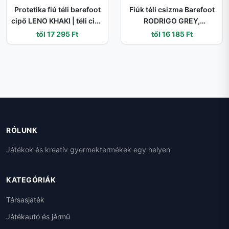
Protetika fiú téli barefoot
Fiúk téli csizma Barefoot
cipő LENO KHAKI | téli cipő
RODRIGO GREY,
tépőzárral és PRO-tex
Protestánsok, szürke - 22
től 17 295 Ft
től 16 185 Ft
membránnal | zöld
bokacipő rugalmas talppal
- 33
RÓLUNK
Játékok és kreatív gyermektermékek egy helyen
KATEGÓRIÁK
Társasjáték
Játékautó és jármű