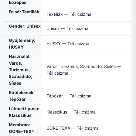
közepes
Felső: Textíliák
Textíliák — Téli csizma
Gender: Unisex
Unisex — Téli csizma
Gyűjtemény:
HUSKY — Téli csizma
HUSKY
Használat:
Város,
Város, Turizmus, Szabadidő, Síelés —
Turizmus,
Téli csizma
Szabadidő,
Síelés
Kötőelemek:
Tépőzár — Téli csizma
Tépőzár
Lábbeli típusa:
Klasszikus — Téli csizma
Klasszikus
Membrán:
GORE-TEX® — Téli csizma
GORE-TEX®