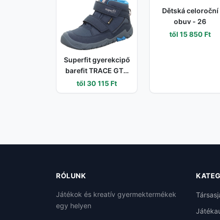
Dětská celoroční
obuv - 26
től 15 850 Ft
Superfit gyerekcipő
barefit TRACE GTX
Blue/Turquoise 1-
től 30 115 Ft
006042-8000 |
vízálló és
légáteresztő
magasított cipő
GORE-TEX
membránnal és
tépőzáras záródással
- 27
RÓLUNK
KATEG
Játékok és kreatív gyermektermékek
Társasj
egy helyen
Játékau