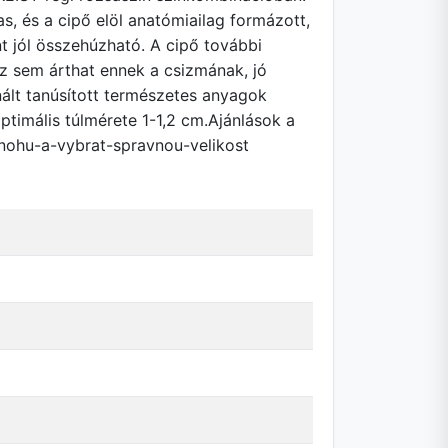
s, és a cipő elöl anatómiailag formázott,
t jól összehúzható. A cipő további
víz sem árthat ennek a csizmának, jó
znált tanúsított természetes anyagok
timális túlmérete 1-1,2 cm.Ajánlások a
-nohu-a-vybrat-spravnou-velikost