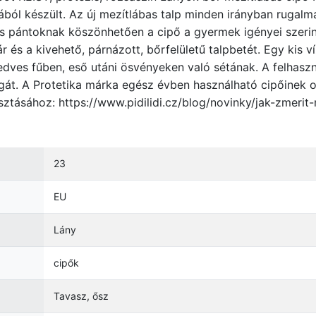
ból készült. Az új mezítlábas talp minden irányban rugalma
as pántoknak köszönhetően a cipő a gyermek igényei szerin
ár és a kivehető, párnázott, bőrfelületű talpbetét. Egy kis 
 nedves fűben, eső utáni ösvényeken való sétának. A felhas
gát. A Protetika márka egész évben használható cipőinek op
sztásához: https://www.pidilidi.cz/blog/novinky/jak-zmerit
23
EU
Lány
cipők
Tavasz, ősz