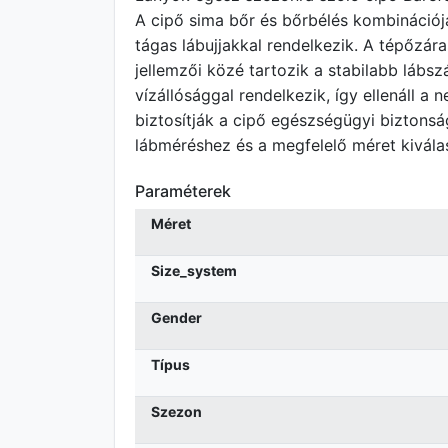
A cipő sima bőr és bőrbélés kombinációjá
tágas lábujjakkal rendelkezik. A tépőzár
jellemzői közé tartozik a stabilabb lábsz
vízállósággal rendelkezik, így ellenáll a
biztosítják a cipő egészségügyi biztonsá
lábméréshez és a megfelelő méret kivála
Paraméterek
Méret
Size_system
Gender
Típus
Szezon