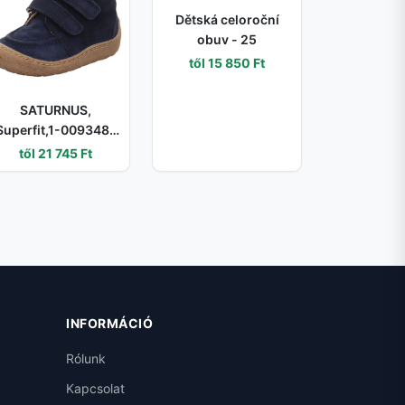
Dětská celoroční
obuv - 25
től 15 850 Ft
SATURNUS,
Superfit,1-009348-
8000, sötétkék, fiú
től 21 745 Ft
ipő, egész szezonra
való - 21
INFORMÁCIÓ
Rólunk
Kapcsolat