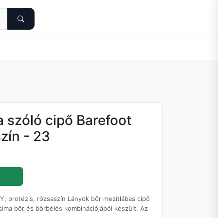
 szóló cipő Barefoot
zín - 23
, protézis, rózsaszín Lányok bőr mezítlábas cipő
sima bőr és bőrbélés kombinációjából készült. Az