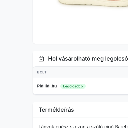
Hol vásárolható meg legolcs
BOLT
Pidilidi.hu
Legolcsóbb
Termékleírás
Lányok egész szezonra szóló cipő Barefo