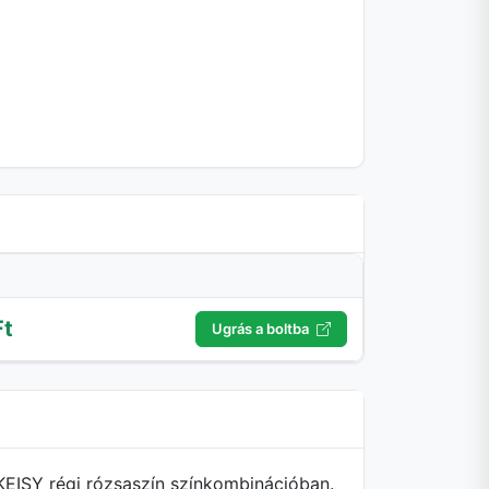
Ft
Ugrás a boltba
KEISY régi rózsaszín színkombinációban.