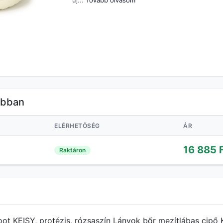
új...
Tovább olvasom
óbban
ELÉRHETŐSÉG
ÁR
16 885 
Raktáron
ot KEISY, protézis, rózsaszín Lányok bőr mezítlábas cipő 