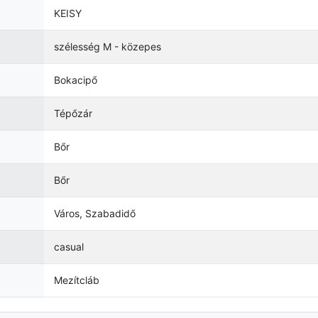
KEISY
szélesség M - közepes
Bokacipő
Tépőzár
Bőr
Bőr
Város, Szabadidő
casual
Mezítcláb