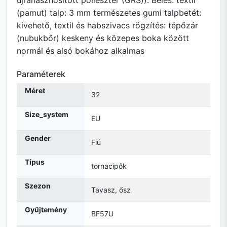
újrahasznosított poliészter (GRS)). Bélés: textil
(pamut) talp: 3 mm természetes gumi talpbetét:
kivehető, textil és habszivacs rögzítés: tépőzár
(nubukbőr) keskeny és közepes boka között
normál és alsó bokához alkalmas
Paraméterek
Méret
32
Size_system
EU
Gender
Fiú
Típus
tornacipők
Szezon
Tavasz, ősz
Gyűjtemény
BF57U