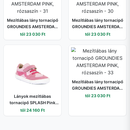
Mezítlábas lány tornacipő
Mezítlábas lány tornacipő
GROUNDIES AMSTERDAM
GROUNDIES AMSTERDAM
PINK, rózsaszín - 31
PINK, rózsaszín - 30
től 23 030 Ft
től 23 030 Ft
Mezítlábas lány tornacipő
GROUNDIES AMSTERDAM
PINK, rózsaszín - 33
től 23 030 Ft
Lányok mezítlábas
tornacipő SPLASH Pink
Froddo G3130263-7 pink
től 24 160 Ft
- 34