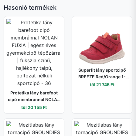
Hasonló termékek
Superfit lány sportcipő
BREEZE Red/Orange 1-
000363-5040 | egész
től 21 745 Ft
éves gyerekcipő
Protetika lány barefoot
tépőzárral - 21
cipő membránnal NOLAN
FUXIA | egész éves
től 20 155 Ft
gyermekcipő tépőzárral |
fukszia színű, hajlékony
talpú, boltozat nélküli
sportcipő - 36