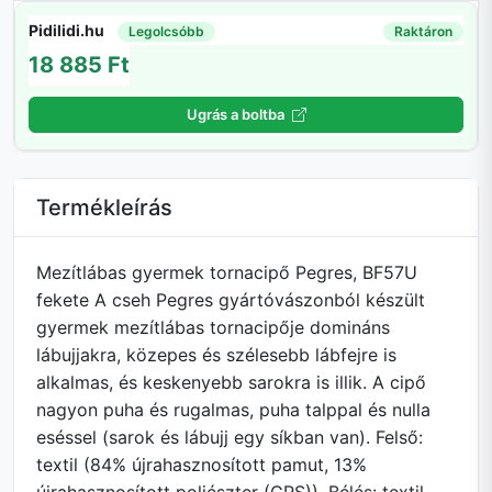
Pidilidi.hu
Legolcsóbb
Raktáron
18 885 Ft
Ugrás a boltba
Termékleírás
Mezítlábas gyermek tornacipő Pegres, BF57U
fekete A cseh Pegres gyártóvászonból készült
gyermek mezítlábas tornacipője domináns
lábujjakra, közepes és szélesebb lábfejre is
alkalmas, és keskenyebb sarokra is illik. A cipő
nagyon puha és rugalmas, puha talppal és nulla
eséssel (sarok és lábujj egy síkban van). Felső:
textil (84% újrahasznosított pamut, 13%