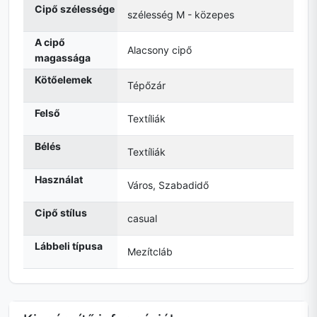
Cipő szélessége
szélesség M - közepes
A cipő
Alacsony cipő
magassága
Kötőelemek
Tépőzár
Felső
Textíliák
Bélés
Textíliák
Használat
Város, Szabadidő
Cipő stílus
casual
Lábbeli típusa
Mezítcláb