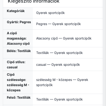
Kiegészítő információk
Kategóriák
Gyerek sportcipők
Gyártó: Pegres
Pegres — Gyerek sportcipők
A cipő
magassága:
Alacsony cipő — Gyerek sportcipők
Alacsony cipő
Bélés: Textíliák
Textíliák — Gyerek sportcipők
Cipő stílus:
casual — Gyerek sportcipők
casual
Cipő
szélessége:
szélesség M - közepes — Gyerek
szélesség M -
sportcipők
közepes
Felső: Textíliák
Textíliák — Gyerek sportcipők