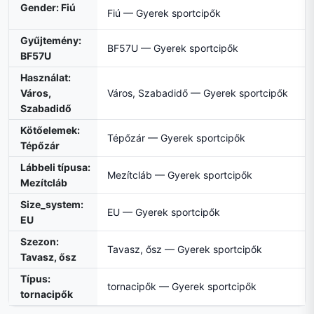
Gender: Fiú
Fiú — Gyerek sportcipők
Gyűjtemény:
BF57U — Gyerek sportcipők
BF57U
Használat:
Város,
Város, Szabadidő — Gyerek sportcipők
Szabadidő
Kötőelemek:
Tépőzár — Gyerek sportcipők
Tépőzár
Lábbeli típusa:
Mezítcláb — Gyerek sportcipők
Mezítcláb
Size_system:
EU — Gyerek sportcipők
EU
Szezon:
Tavasz, ősz — Gyerek sportcipők
Tavasz, ősz
Típus:
tornacipők — Gyerek sportcipők
tornacipők