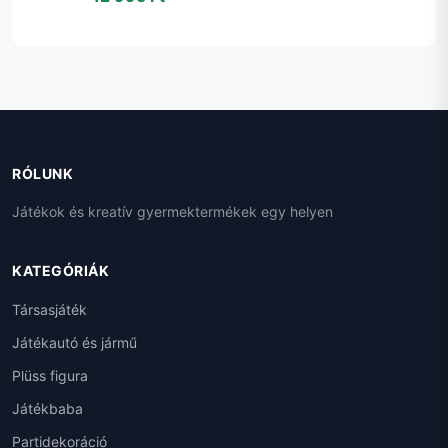
RÓLUNK
Játékok és kreatív gyermektermékek egy helyen
KATEGÓRIÁK
Társasjáték
Játékautó és jármű
Plüss figura
Játékbaba
Partidekoráció