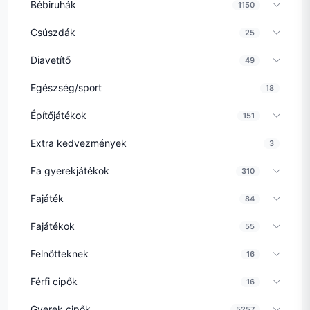
Bébiruhák
1150
Csúszdák
25
Diavetítő
49
Egészség/sport
18
Építőjátékok
151
Extra kedvezmények
3
Fa gyerekjátékok
310
Fajáték
84
Fajátékok
55
Felnőtteknek
16
Férfi cipők
16
Gyerek cipők
5257