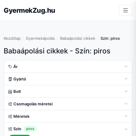
GyermekZug.hu
Kezdőlap
Gyermekápolás
Babaápolási cikkek
Szín: piros
Babaápolási cikkek - Szín: piros
Ár
Gyártó
Bolt
Csomagolás méretei
Méretek
Szín
piros