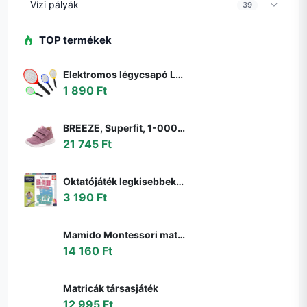
Vízi pályák
39
TOP termékek
Elektromos légycsapó LED lámpával - legyek, szúnyogok és más rovarok ellen - elemes (BBKM) (BBD)
1 890 Ft
BREEZE, Superfit, 1-000363-8510, rózsaszín, egész szezonra való lány cipő, rózsaszín - 22
21 745 Ft
Oktatójáték legkisebbeknek My first Maths Educa Matekozzunk képekkel 64 darabos 4 évtől
3 190 Ft
Mamido Montessori matematikai doboz gyerekeknek
14 160 Ft
Matricák társasjáték
12 995 Ft