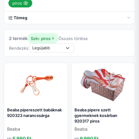
piros
2
Tömeg
2 termék
Szín: piros
Összes törlése
Rendezés:
Beaba pipereszett babáknak
Beaba pipere szett
920323 narancssárga
gyermeknek kosárban
920317 piros
Beaba
Beaba
5 990 Ft
9 990 Ft
től
től