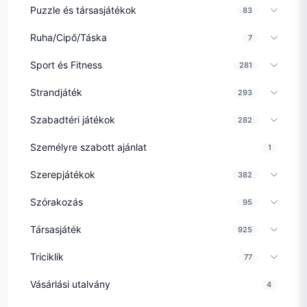
Puzzle és társasjátékok
83
Ruha/Cipő/Táska
7
Sport és Fitness
281
Strandjáték
293
Szabadtéri játékok
282
Személyre szabott ajánlat
1
Szerepjátékok
382
Szórakozás
95
Társasjáték
925
Triciklik
77
Vásárlási utalvány
4