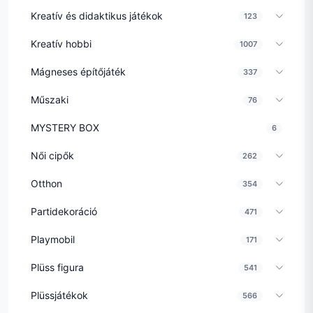
Kreatív és didaktikus játékok
123
Kreatív hobbi
1007
Mágneses építőjáték
337
Műszaki
76
MYSTERY BOX
6
Női cipők
262
Otthon
354
Partidekoráció
471
Playmobil
171
Plüss figura
541
Plüssjátékok
566