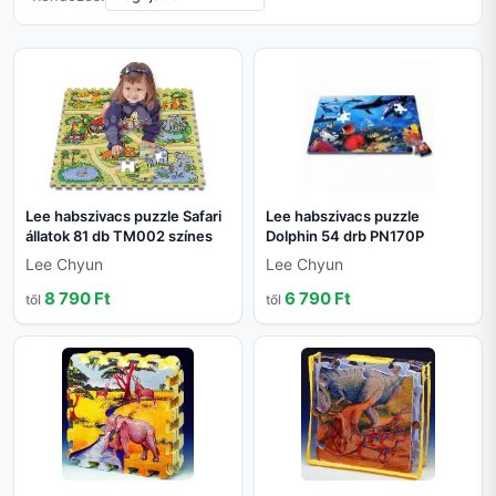
Lee habszivacs puzzle Safari
Lee habszivacs puzzle
állatok 81 db TM002 színes
Dolphin 54 drb PN170P
Lee Chyun
Lee Chyun
8 790 Ft
6 790 Ft
től
től