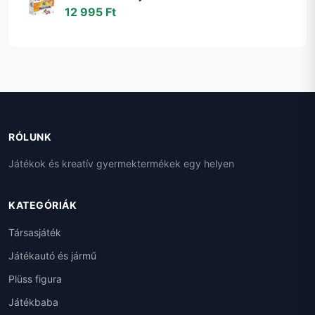
12 995 Ft
RÓLUNK
Játékok és kreatív gyermektermékek egy helyen
KATEGÓRIÁK
Társasjáték
Játékautó és jármű
Plüss figura
Játékbaba