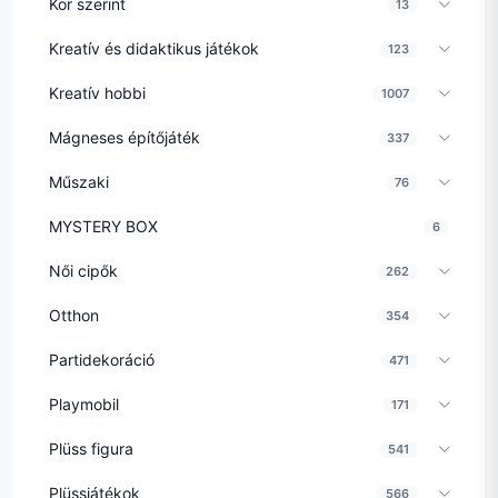
Kor szerint
13
Kreatív és didaktikus játékok
123
Kreatív hobbi
1007
Mágneses építőjáték
337
Műszaki
76
MYSTERY BOX
6
Női cipők
262
Otthon
354
Partidekoráció
471
Playmobil
171
Plüss figura
541
Plüssjátékok
566