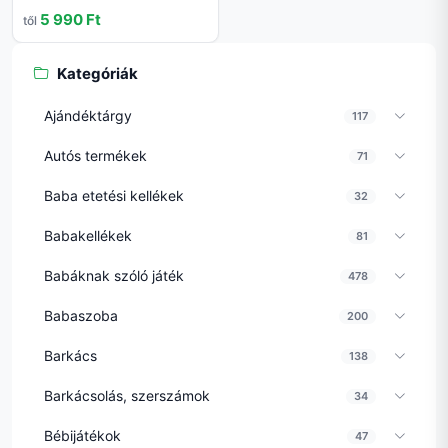
5 990 Ft
től
Kategóriák
Ajándéktárgy
117
Autós termékek
71
Baba etetési kellékek
32
Babakellékek
81
Babáknak szóló játék
478
Babaszoba
200
Barkács
138
Barkácsolás, szerszámok
34
Bébijátékok
47