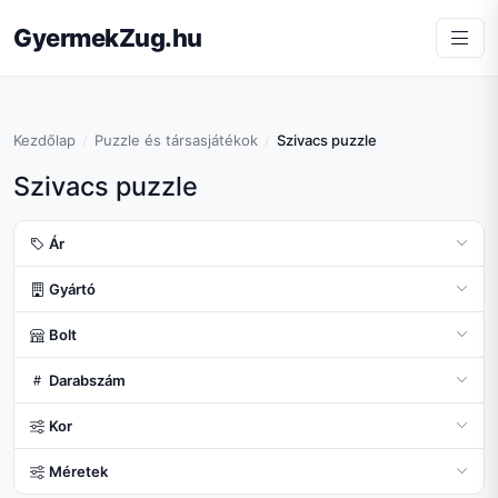
GyermekZug.hu
Kezdőlap
Puzzle és társasjátékok
Szivacs puzzle
Szivacs puzzle
Ár
Gyártó
Bolt
Darabszám
Kor
Méretek