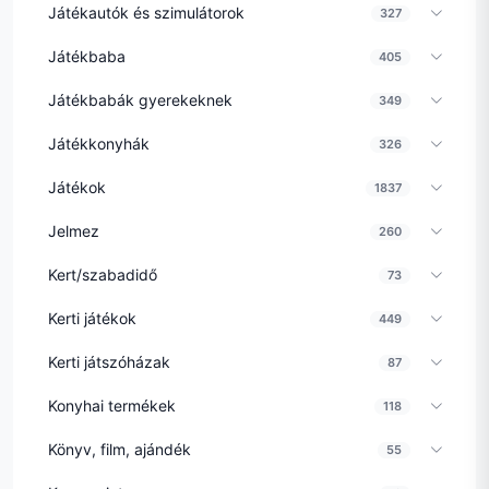
Játékautók és szimulátorok
327
Játékbaba
405
Játékbabák gyerekeknek
349
Játékkonyhák
326
Játékok
1837
Jelmez
260
Kert/szabadidő
73
Kerti játékok
449
Kerti játszóházak
87
Konyhai termékek
118
Könyv, film, ajándék
55