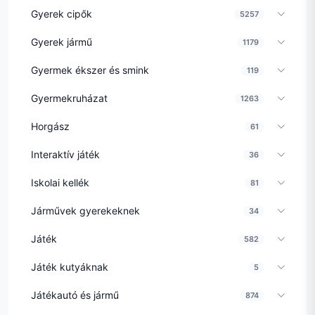
Gyerek cipők
5257
Gyerek jármű
1179
Gyermek ékszer és smink
119
Gyermekruházat
1263
Horgász
61
Interaktív játék
36
Iskolai kellék
81
Járművek gyerekeknek
34
Játék
582
Játék kutyáknak
5
Játékautó és jármű
874