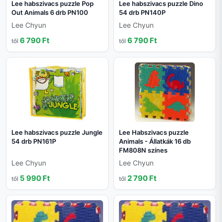
Lee habszivacs puzzle Pop
Lee habszivacs puzzle Dino
Out Animals 6 drb PN100
54 drb PN140P
Lee Chyun
Lee Chyun
6 790 Ft
6 790 Ft
től
től
Lee habszivacs puzzle Jungle
Lee Habszivacs puzzle
54 drb PN161P
Animals - Állatkák 16 db
FM808N színes
Lee Chyun
Lee Chyun
5 990 Ft
2 790 Ft
től
től