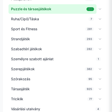
Puzzle és társasjátékok
83
Ruha/Cipő/Táska
7
Sport és Fitness
281
Strandjáték
293
Szabadtéri játékok
282
Személyre szabott ajánlat
1
Szerepjátékok
382
Szórakozás
95
Társasjáték
925
Triciklik
77
Vásárlási utalvány
4