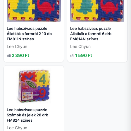
Lee habszivacs puzzle
Lee habszivacs puzzle
Állatkák a farmról 2 10 db
Állatkák a farmról 6 drb
FM811N színes
FM814N színes
Lee Chyun
Lee Chyun
2 390 Ft
1 590 Ft
től
től
Lee habszivacs puzzle
Számok és jelek 28 drb
FM824 színes
Lee Chyun