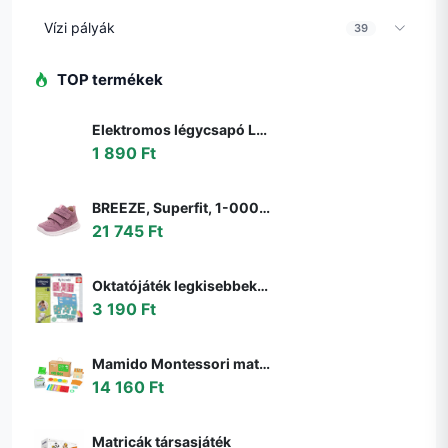
Vízi pályák
39
TOP termékek
Elektromos légycsapó LED lámpával - legyek, szúnyogok és más rovarok ellen - elemes (BBKM) (BBD)
1 890 Ft
BREEZE, Superfit, 1-000363-8510, rózsaszín, egész szezonra való lány cipő, rózsaszín - 22
21 745 Ft
Oktatójáték legkisebbeknek My first Maths Educa Matekozzunk képekkel 64 darabos 4 évtől
3 190 Ft
Mamido Montessori matematikai doboz gyerekeknek
14 160 Ft
Matricák társasjáték