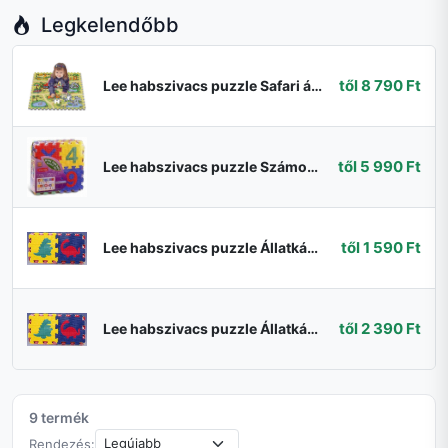
Legkelendőbb
től 8 790 Ft
Lee habszivacs puzzle Safari állatok 81 db TM002 színes
től 5 990 Ft
Lee habszivacs puzzle Számok és jelek 28 drb FM824 színes
től 1 590 Ft
Lee habszivacs puzzle Állatkák a farmról 6 drb FM814N színes
től 2 390 Ft
Lee habszivacs puzzle Állatkák a farmról 2 10 db FM811N színes
9 termék
Rendezés: