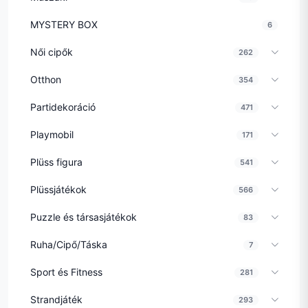
MYSTERY BOX
6
Női cipők
262
Otthon
354
Partidekoráció
471
Playmobil
171
Plüss figura
541
Plüssjátékok
566
Puzzle és társasjátékok
83
Ruha/Cipő/Táska
7
Sport és Fitness
281
Strandjáték
293