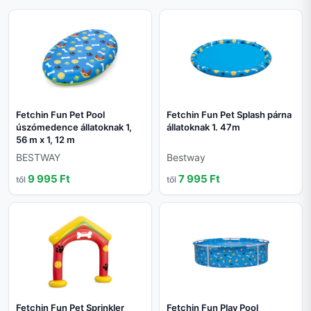
Fetchin Fun Pet Pool
Fetchin Fun Pet Splash párna
úszómedence állatoknak 1,
állatoknak 1. 47m
56 m x 1, 12 m
BESTWAY
Bestway
9 995 Ft
7 995 Ft
től
től
Fetchin Fun Pet Sprinkler
Fetchin Fun Play Pool