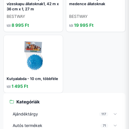
vízeskapu állatoknak1, 42 m x
medence állatoknak
36 cm x 1, 27 m
BESTWAY
BESTWAY
8 995 Ft
19 995 Ft
től
től
Kutyalabda - 10 cm, többféle
1 495 Ft
től
Kategóriák
Ajándéktárgy
117
Autós termékek
71