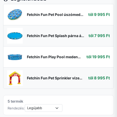
től 9 995 Ft
Fetchin Fun Pet Pool úszómedence állatoknak 1, 56 m x 1, 12 m
től 7 995 Ft
Fetchin Fun Pet Splash párna állatoknak 1. 47m
től 19 995 Ft
Fetchin Fun Play Pool medence állatoknak
től 8 995 Ft
Fetchin Fun Pet Sprinkler vízeskapu állatoknak1, 42 m x 36 cm x 1, 27 m
5 termék
Rendezés: