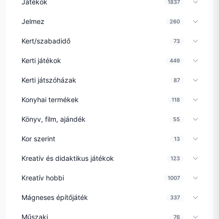
Játékok
1837
Jelmez
260
Kert/szabadidő
73
Kerti játékok
449
Kerti játszóházak
87
Konyhai termékek
118
Könyv, film, ajándék
55
Kor szerint
13
Kreatív és didaktikus játékok
123
Kreatív hobbi
1007
Mágneses építőjáték
337
Műszaki
76