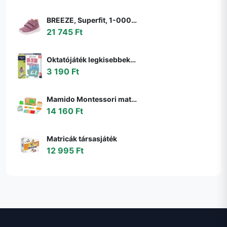
BREEZE, Superfit, 1-000363-8510, rózsaszín, egész szezonra való lány cipő, rózsaszín - 22
21 745 Ft
Oktatójáték legkisebbeknek My first Maths Educa Matekozzunk képekkel 64 darabos 4 évtől
3 190 Ft
Mamido Montessori matematikai doboz gyerekeknek
14 160 Ft
Matricák társasjáték
12 995 Ft