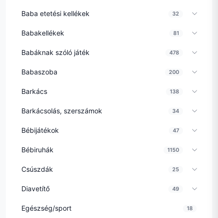
Baba etetési kellékek
32
Babakellékek
81
Babáknak szóló játék
478
Babaszoba
200
Barkács
138
Barkácsolás, szerszámok
34
Bébijátékok
47
Bébiruhák
1150
Csúszdák
25
Diavetítő
49
Egészség/sport
18