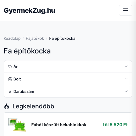
GyermekZug.hu
Kezdőlap
Fajátékok
Fa építõkocka
Fa építõkocka
Ár
Bolt
Darabszám
Legkelendőbb
től 5 520 Ft
Fából készült békablokkok