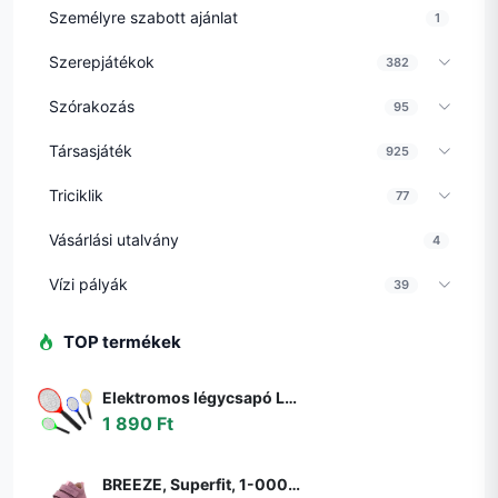
Személyre szabott ajánlat
1
Szerepjátékok
382
Szórakozás
95
Társasjáték
925
Triciklik
77
Vásárlási utalvány
4
Vízi pályák
39
TOP termékek
Elektromos légycsapó LED lámpával - legyek, szúnyogok és más rovarok ellen - elemes (BBKM) (BBD)
1 890 Ft
BREEZE, Superfit, 1-000363-8510, rózsaszín, egész szezonra való lány cipő, rózsaszín - 22