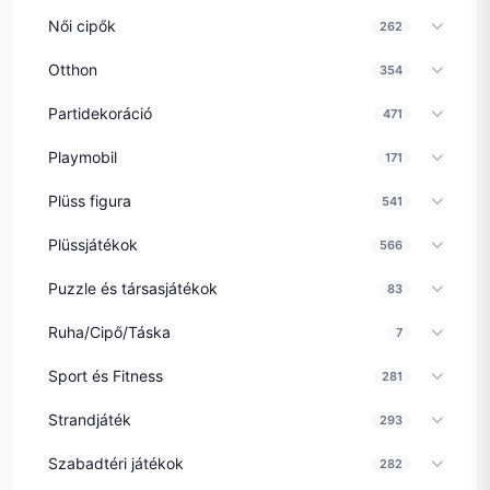
Női cipők
262
Otthon
354
Partidekoráció
471
Playmobil
171
Plüss figura
541
Plüssjátékok
566
Puzzle és társasjátékok
83
Ruha/Cipő/Táska
7
Sport és Fitness
281
Strandjáték
293
Szabadtéri játékok
282