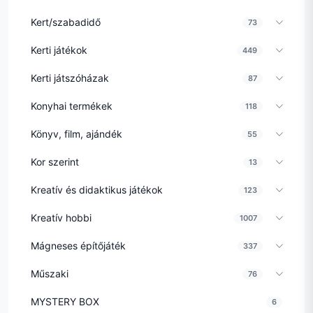
Kert/szabadidő
73
Kerti játékok
449
Kerti játszóházak
87
Konyhai termékek
118
Könyv, film, ajándék
55
Kor szerint
13
Kreatív és didaktikus játékok
123
Kreatív hobbi
1007
Mágneses építőjáték
337
Műszaki
76
MYSTERY BOX
6