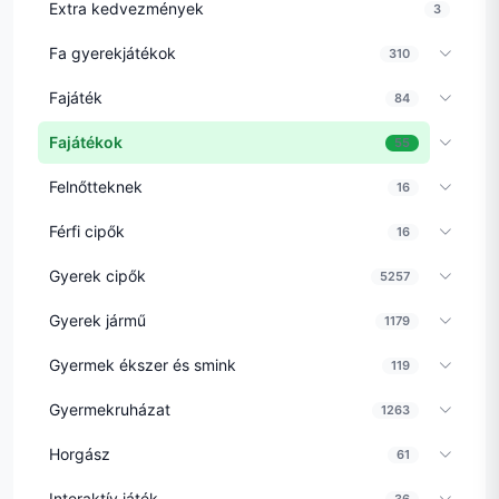
Extra kedvezmények
3
Fa gyerekjátékok
310
Fajáték
84
Fajátékok
55
Felnőtteknek
16
Férfi cipők
16
Gyerek cipők
5257
Gyerek jármű
1179
Gyermek ékszer és smink
119
Gyermekruházat
1263
Horgász
61
Interaktív játék
36