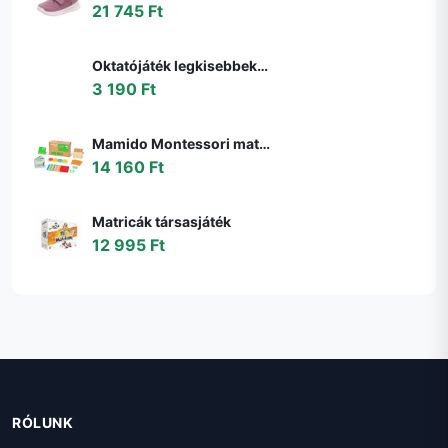
21 745 Ft
Oktatójáték legkisebbeknek My first Maths Educa Matekozzunk képekkel 64 darabos 4 évtől
3 190 Ft
Mamido Montessori matematikai doboz gyerekeknek
14 160 Ft
Matricák társasjáték
12 995 Ft
RÓLUNK