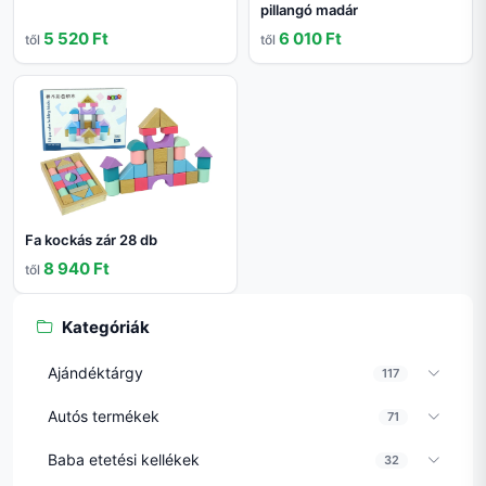
pillangó madár
5 520 Ft
6 010 Ft
től
től
Fa kockás zár 28 db
8 940 Ft
től
Kategóriák
Ajándéktárgy
117
Autós termékek
71
Baba etetési kellékek
32