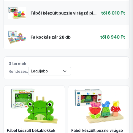
től 6 010 Ft
Fából készült puzzle virágzó pillangó madár
től 8 940 Ft
Fa kockás zár 28 db
3 termék
Rendezés:
Fából készült békablokkok
Fából készült puzzle virágzó