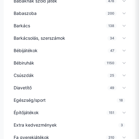
Babáknak szóló játék
478
Babaszoba
200
Barkács
138
Barkácsolás, szerszámok
34
Bébijátékok
47
Bébiruhák
1150
Csúszdák
25
Diavetítő
49
Egészség/sport
18
Építőjátékok
151
Extra kedvezmények
3
Fa gyerekjátékok
310