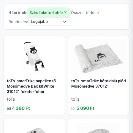
4 termék
Szín: fekete-fehér
Összes törlése
Rendezés:
toTs-smarTrike napellenző
toTs-smarTrike kétoldalú pléd
Mosómedve Balck&White
Mosómedve 370121
310121 fekete-fehér
toTs
toTs
4 390 Ft
5 090 Ft
től
től