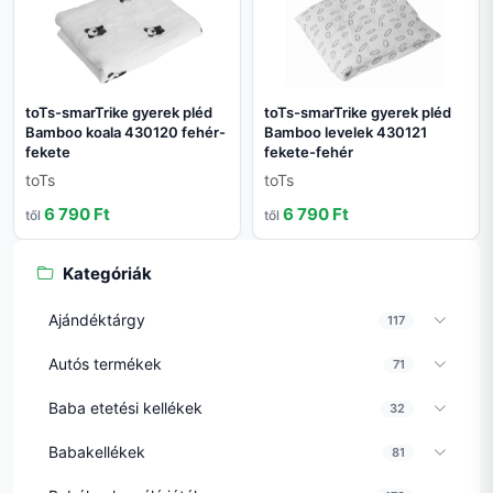
toTs-smarTrike gyerek pléd
toTs-smarTrike gyerek pléd
Bamboo koala 430120 fehér-
Bamboo levelek 430121
fekete
fekete-fehér
toTs
toTs
6 790 Ft
6 790 Ft
től
től
Kategóriák
Ajándéktárgy
117
Autós termékek
71
Baba etetési kellékek
32
Babakellékek
81