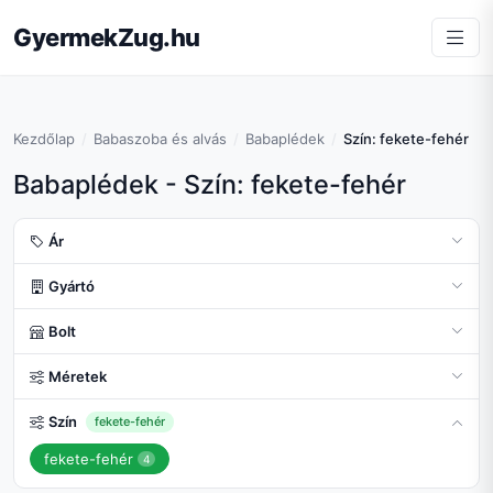
GyermekZug.hu
Kezdőlap
Babaszoba és alvás
Babaplédek
Szín: fekete-fehér
Babaplédek - Szín: fekete-fehér
Ár
Gyártó
Bolt
Méretek
Szín
fekete-fehér
fekete-fehér
4