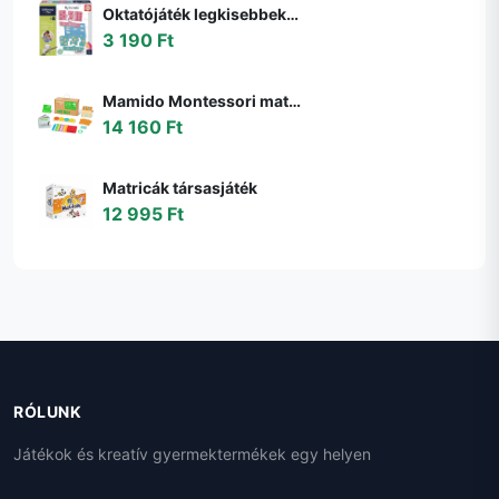
Oktatójáték legkisebbeknek My first Maths Educa Matekozzunk képekkel 64 darabos 4 évtől
3 190 Ft
Mamido Montessori matematikai doboz gyerekeknek
14 160 Ft
Matricák társasjáték
12 995 Ft
RÓLUNK
Játékok és kreatív gyermektermékek egy helyen