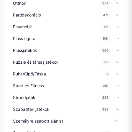
Otthon
354
Partidekoráció
471
Playmobil
171
Plüss figura
541
Plüssjátékok
566
Puzzle és társasjátékok
83
Ruha/Cipő/Táska
7
Sport és Fitness
281
Strandjáték
293
Szabadtéri játékok
282
Személyre szabott ajánlat
1