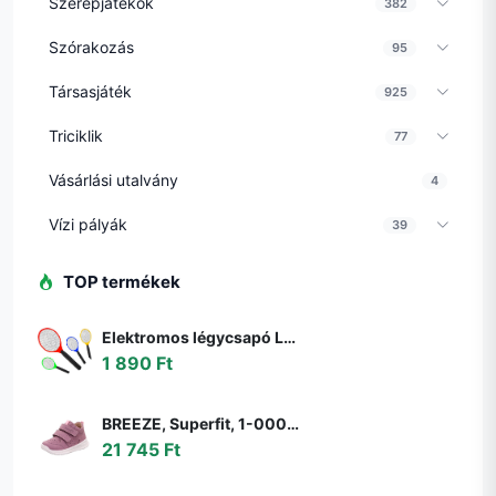
Szerepjátékok
382
Szórakozás
95
Társasjáték
925
Triciklik
77
Vásárlási utalvány
4
Vízi pályák
39
TOP termékek
Elektromos légycsapó LED lámpával - legyek, szúnyogok és más rovarok ellen - elemes (BBKM) (BBD)
1 890 Ft
BREEZE, Superfit, 1-000363-8510, rózsaszín, egész szezonra való lány cipő, rózsaszín - 22
21 745 Ft