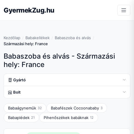
GyermekZug.hu
Kezdőlap
Babakellékek
Babaszoba és alvás
Származási hely: France
Babaszoba és alvás - Származási
hely: France
Gyártó
Bolt
Babaágyneműk
Babafészek Cocoonababy
32
3
Babaplédek
Pihenőszékek babáknak
21
12