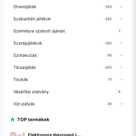
Strandjáték
293
Szabadtéri játékok
282
Személyre szabott ajánlat
1
Szerepjátékok
382
Szórakozás
95
Társasjáték
925
Triciklik
77
Vásárlási utalvány
4
Vízi pályák
39
TOP termékek
Elektromos légycsapó LED lámpával - legyek, szúnyogok és más rovarok ellen - elemes (BBKM) (BBD)