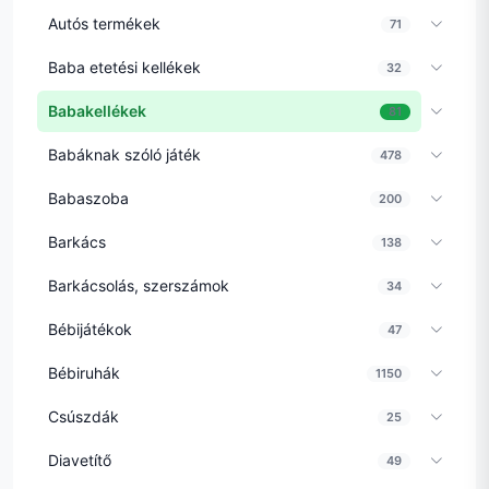
Autós termékek
71
Baba etetési kellékek
32
Babakellékek
81
Babáknak szóló játék
478
Babaszoba
200
Barkács
138
Barkácsolás, szerszámok
34
Bébijátékok
47
Bébiruhák
1150
Csúszdák
25
Diavetítő
49