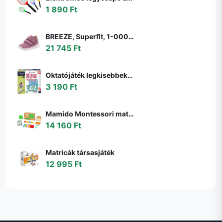
1 890 Ft
BREEZE, Superfit, 1-000363-8510, rózsaszín, egész szezonra való lány cipő, rózsaszín - 22
21 745 Ft
Oktatójáték legkisebbeknek My first Maths Educa Matekozzunk képekkel 64 darabos 4 évtől
3 190 Ft
Mamido Montessori matematikai doboz gyerekeknek
14 160 Ft
Matricák társasjáték
12 995 Ft