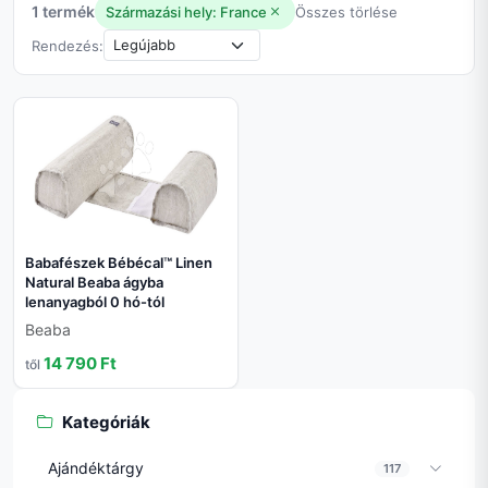
1 termék
Származási hely: France
Összes törlése
Rendezés:
Babafészek Bébécal™ Linen
Natural Beaba ágyba
lenanyagból 0 hó-tól
Beaba
14 790 Ft
től
Kategóriák
Ajándéktárgy
117