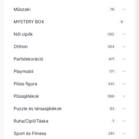
Műszaki
76
MYSTERY BOX
6
Női cipők
262
Otthon
354
Partidekoráció
471
Playmobil
171
Plüss figura
541
Plüssjátékok
566
Puzzle és társasjátékok
83
Ruha/Cipő/Táska
7
Sport és Fitness
281