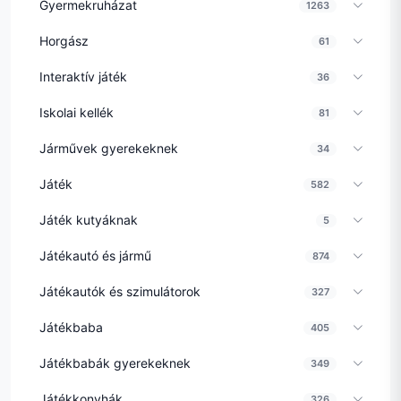
Gyermekruházat
1263
Horgász
61
Interaktív játék
36
Iskolai kellék
81
Járművek gyerekeknek
34
Játék
582
Játék kutyáknak
5
Játékautó és jármű
874
Játékautók és szimulátorok
327
Játékbaba
405
Játékbabák gyerekeknek
349
Játékkonyhák
326