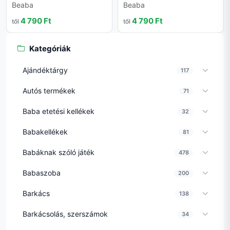
Beaba
Beaba
4 790 Ft
4 790 Ft
től
től
Kategóriák
Ajándéktárgy
117
Autós termékek
71
Baba etetési kellékek
32
Babakellékek
81
Babáknak szóló játék
478
Babaszoba
200
Barkács
138
Barkácsolás, szerszámok
34