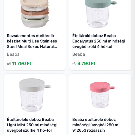
Rozsdamentes ételtároló
Ételtároló doboz Beaba
készlet Multi Use Stainless
Eucalyptus 250 ml minőségi
Steel Meal Boxes Natural...
üvegből zöld 4 hó-tól
Beaba
Beaba
11 790 Ft
4 790 Ft
től
től
Ételtárololó doboz Beaba
Beaba ételtároló doboz
Light Mist 250 ml minőségi
minőségi üvegből 250 ml
üvegből szürke 4 hó-tól
912653 rózsaszín