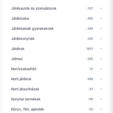
Játékautók és szimulátorok
327
Játékbaba
405
Játékbabák gyerekeknek
349
Játékkonyhák
326
Játékok
1837
Jelmez
260
Kert/szabadidő
73
Kerti játékok
449
Kerti játszóházak
87
Konyhai termékek
118
Könyv, film, ajándék
55