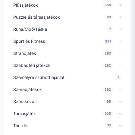
Plüssjátékok
566
Puzzle és társasjátékok
83
Ruha/Cipő/Táska
7
Sport és Fitness
281
Strandjáték
293
Szabadtéri játékok
282
Személyre szabott ajánlat
1
Szerepjátékok
382
Szórakozás
95
Társasjáték
925
Triciklik
77