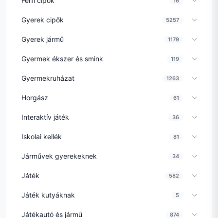
Férfi cipők
16
Gyerek cipők
5257
Gyerek jármű
1179
Gyermek ékszer és smink
119
Gyermekruházat
1263
Horgász
61
Interaktív játék
36
Iskolai kellék
81
Járművek gyerekeknek
34
Játék
582
Játék kutyáknak
5
Játékautó és jármű
874