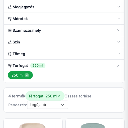
Megjegyzés
Méretek
Származási hely
Szín
Tömeg
Térfogat
250 ml
250 ml
4
4 termék
Térfogat: 250 ml
Összes törlése
Rendezés: