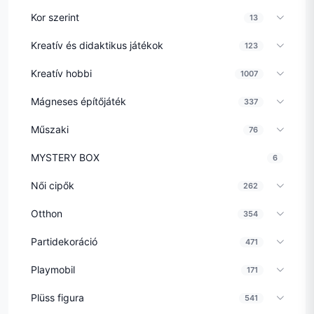
Kor szerint
13
Kreatív és didaktikus játékok
123
Kreatív hobbi
1007
Mágneses építőjáték
337
Műszaki
76
MYSTERY BOX
6
Női cipők
262
Otthon
354
Partidekoráció
471
Playmobil
171
Plüss figura
541