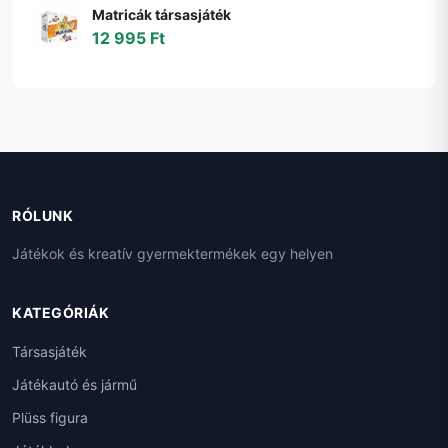
Matricák társasjáték
12 995 Ft
RÓLUNK
Játékok és kreatív gyermektermékek egy helyen
KATEGÓRIÁK
Társasjáték
Játékautó és jármű
Plüss figura