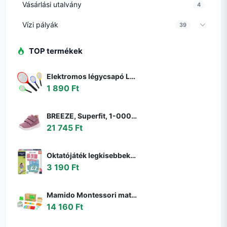
Vásárlási utalvány
4
Vízi pályák
39
TOP termékek
Elektromos légycsapó LED lámpával - legyek, szúnyogok és más rovarok ellen - elemes (BBKM) (BBD)
1 890 Ft
BREEZE, Superfit, 1-000363-8510, rózsaszín, egész szezonra való lány cipő, rózsaszín - 22
21 745 Ft
Oktatójáték legkisebbeknek My first Maths Educa Matekozzunk képekkel 64 darabos 4 évtől
3 190 Ft
Mamido Montessori matematikai doboz gyerekeknek
14 160 Ft